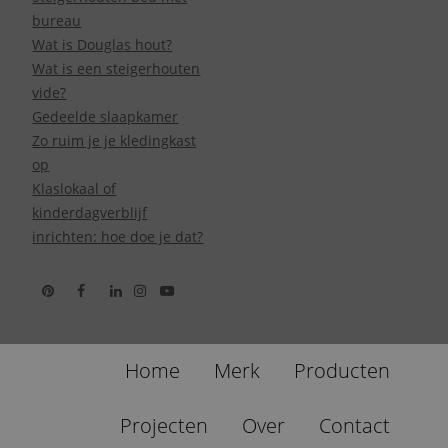
bureau
Wat is Douglas hout?
Wat is een steigerhouten
vide?
Gedeelde slaapkamer
Zo ruim je je kledingkast
op
Klaslokaal of
kinderdagverblijf
inrichten: hoe doe je dat?
Home
Merk
Producten
Projecten
Over
Contact