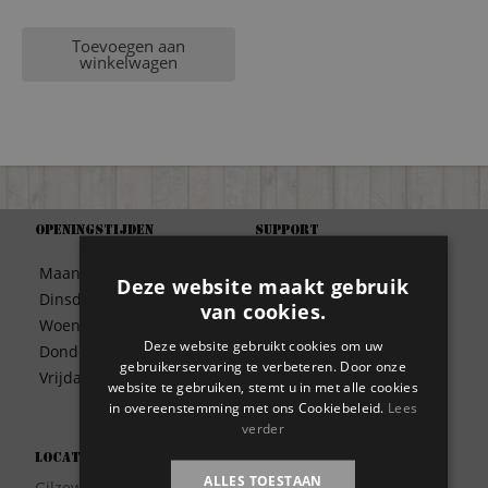
Toevoegen aan
winkelwagen
Openingstijden
Support
Algemene Voorwaarden
Maandag
09:30 – 17:00
Deze website maakt gebruik
Betaalwijze
Dinsdag
09:30 – 17:00
van cookies.
Bezorgen
Woensdag
09:30 – 17:00
Contact
Deze website gebruikt cookies om uw
Donderdag
09:30 – 17:00
Disclaimer
gebruikerservaring te verbeteren. Door onze
Vrijdag
09:30 – 17:00
website te gebruiken, stemt u in met alle cookies
Garantie
in overeenstemming met ons Cookiebeleid.
Lees
Meest gestelde vragen
verder
Privacy
Locatie
Wie zijn wij?
ALLES TOESTAAN
Gilzeweg 17