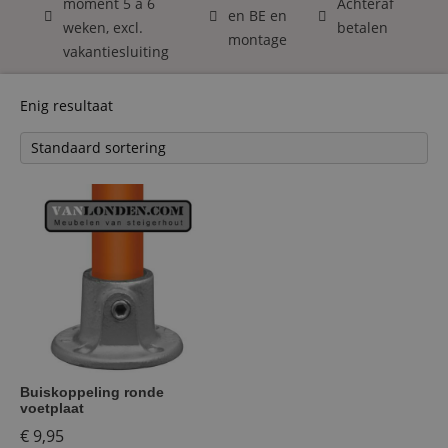
moment 5 á 6
Achteraf
en BE en
weken, excl.
betalen
montage
vakantiesluiting
Enig resultaat
Buiskoppeling ronde
voetplaat
€
9,95