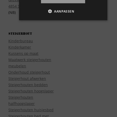
4854 SE Bavel
AANPASSEN
(NB)
Steigerhout
Kinderbureau
Kinderkamer
Kussens op maat
Maatwerk steigerhouten
meubelen
Onderhoud steigerhout
Steigerhout afwerken
Steigerhouten bedden
Steigerhouten hoogslaper
Steigerhouten
halfhoogslaper
Steigerhouten huisjesbed
Steigerhouten bed met