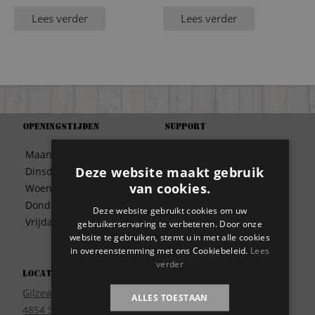
Lees verder
Lees verder
Openingstijden
Support
Algemene Voorwaarden
Maandag
09:30 – 17:00
Betaalwijze
Deze website maakt gebruik
Dinsdag
09:30 – 17:00
Bezorgen
van cookies.
Woensdag
09:30 – 17:00
Contact
Donderdag
09:30 – 17:00
Deze website gebruikt cookies om uw
Disclaimer
Vrijdag
09:30 – 17:00
gebruikerservaring te verbeteren. Door onze
Garantie
website te gebruiken, stemt u in met alle cookies
Meest gestelde vragen
in overeenstemming met ons Cookiebeleid.
Lees
verder
Privacy
Locatie
Wie zijn wij?
Gilzeweg 17
ALLES TOESTAAN
4854 SE Bavel