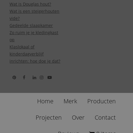
Wat is Douglas hout?
Wat is een steigerhouten
vide?
Gedeelde slaapkamer
Zo ruim je je kledingkast
op
Klaslokaal of
kinderdagverblijf
inrichten: hoe doe je dat?
Home
Merk
Producten
Projecten
Over
Contact