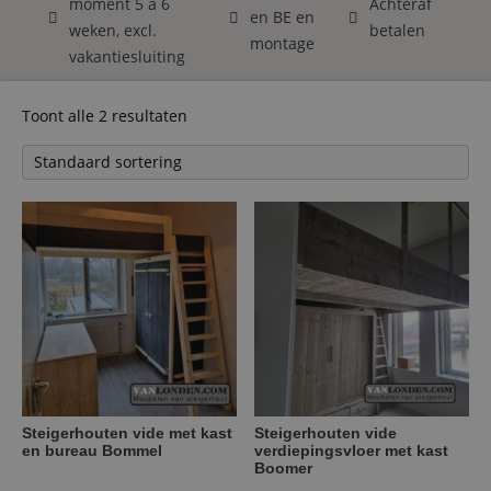
moment 5 á 6
Achteraf
en BE en
weken, excl.
betalen
montage
vakantiesluiting
Toont alle 2 resultaten
Steigerhouten vide met kast
Steigerhouten vide
en bureau Bommel
verdiepingsvloer met kast
Boomer