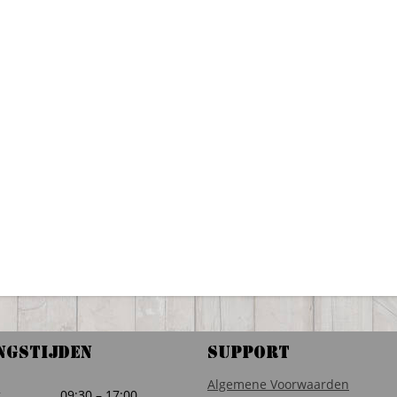
ngstijden
Support
Algemene Voorwaarden
g
09:30 – 17:00