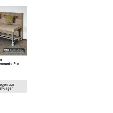
en
commode Pip
egen aan
elwagen