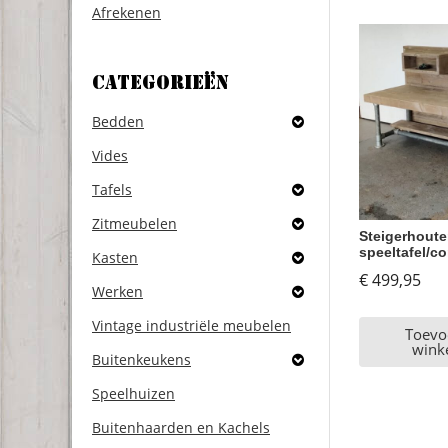
Afrekenen
Categorieën
Bedden
Vides
Tafels
Zitmeubelen
Steigerhout
speeltafel/
Kasten
€
499,95
Werken
Vintage industriële meubelen
Toevo
wink
Buitenkeukens
Speelhuizen
Buitenhaarden en Kachels