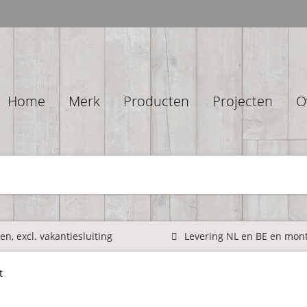
Home
Merk
Producten
Projecten
O
n, excl. vakantiesluiting
Levering NL en BE en mon
t