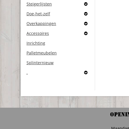
Steigerlijsten
Doe-het-zelf
Overkappingen
Accessoires
Inrichting
Palletmeubelen
Splinternieuw
.
Openi
Maanda