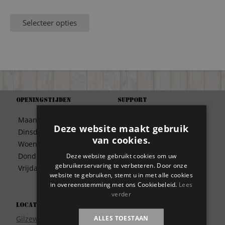
Selecteer opties
Openingstijden
Support
Algemene Voorwaarden
Maandag
09:30 – 17:00
Betaalwijze
Deze website maakt gebruik
Dinsdag
09:30 – 17:00
Bezorgen
van cookies.
Woensdag
09:30 – 17:00
Contact
Donderdag
09:30 – 17:00
Deze website gebruikt cookies om uw
Disclaimer
gebruikerservaring te verbeteren. Door onze
Vrijdag
09:30 – 17:00
Garantie
website te gebruiken, stemt u in met alle cookies
in overeenstemming met ons Cookiebeleid.
Lees
Meest gestelde vragen
verder
Privacy
Locatie
Wie zijn wij?
ALLES TOESTAAN
Gilzeweg 17