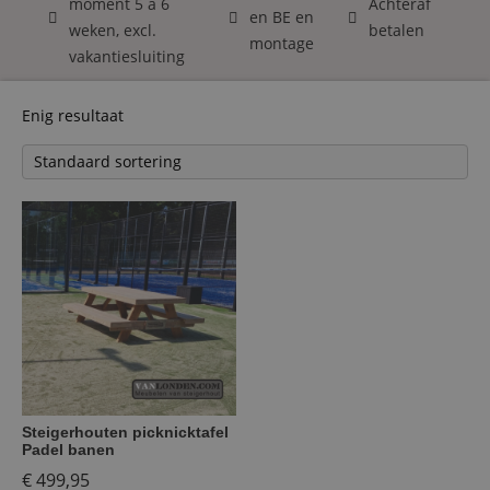
moment 5 á 6
Achteraf
en BE en
weken, excl.
betalen
montage
vakantiesluiting
Enig resultaat
Steigerhouten picknicktafel
Padel banen
€
499,95