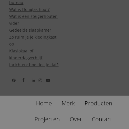
bureau
Wat is Douglas hout?
Wat is een steigerhouten
vide?
Gedeelde slaapkamer
Zo ruim je je kledingkast
op
Klaslokaal of
kinderdagverblijf
inrichten: hoe doe je dat?
Home
Merk
Producten
Projecten
Over
Contact