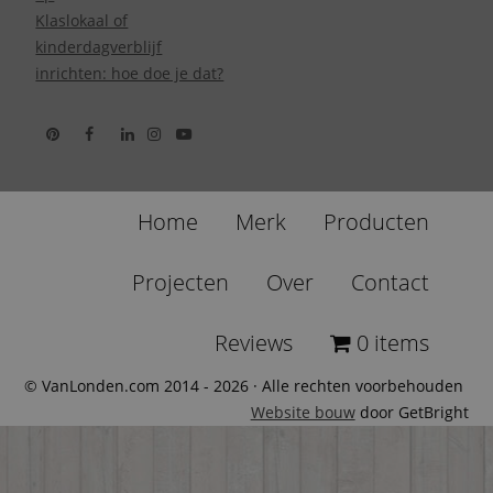
Klaslokaal of
kinderdagverblijf
inrichten: hoe doe je dat?
Home
Merk
Producten
Projecten
Over
Contact
Reviews
0 items
© VanLonden.com 2014 - 2026 · Alle rechten voorbehouden
Website bouw
door GetBright