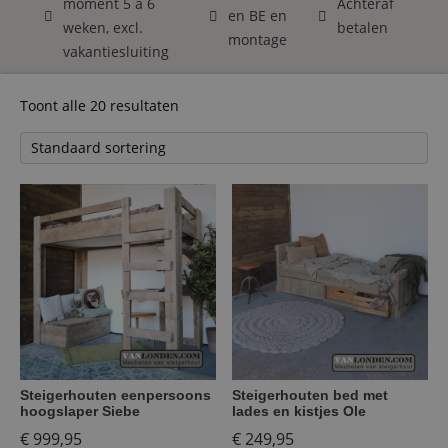
moment 5 á 6
Achteraf
en BE en
weken, excl.
betalen
montage
vakantiesluiting
Toont alle 20 resultaten
Steigerhouten eenpersoons
Steigerhouten bed met
hoogslaper Siebe
lades en kistjes Ole
€
999,95
€
249,95