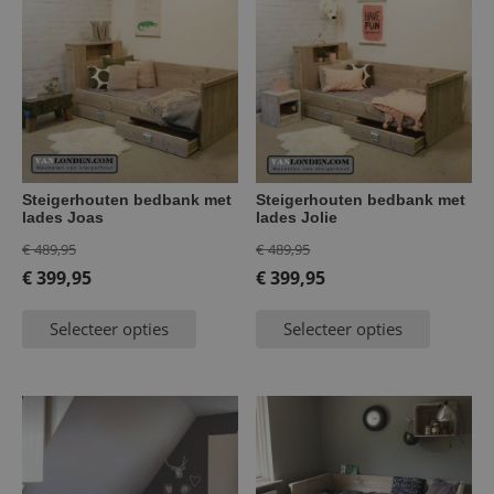
Steigerhouten bedbank met
Steigerhouten bedbank met
lades Joas
lades Jolie
Oorspronkelijke
Oorspronkelijke
€
489,95
€
489,95
prijs
prijs
€
399,95
€
399,95
Huidige
was:
Huidige
was:
Selecteer opties
Selecteer opties
prijs
€ 489,95.
prijs
€ 489,95.
is:
is:
€ 399,95.
€ 399,95.