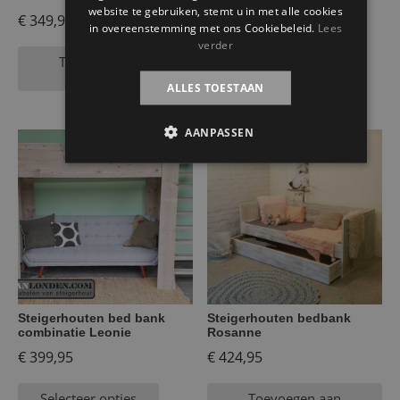
website te gebruiken, stemt u in met alle cookies
€
349,95
€
399,95
in overeenstemming met ons Cookiebeleid.
Lees
verder
Toevoegen aan
Selecteer opties
winkelwagen
ALLES TOESTAAN
AANPASSEN
Steigerhouten bed bank
Steigerhouten bedbank
combinatie Leonie
Rosanne
€
399,95
€
424,95
Selecteer opties
Toevoegen aan