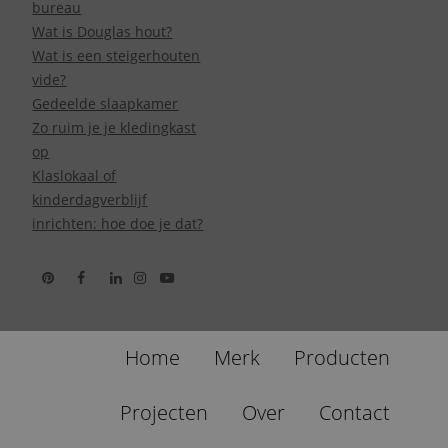
bureau
Wat is Douglas hout?
Wat is een steigerhouten
vide?
Gedeelde slaapkamer
Zo ruim je je kledingkast
op
Klaslokaal of
kinderdagverblijf
inrichten: hoe doe je dat?
Home
Merk
Producten
Projecten
Over
Contact