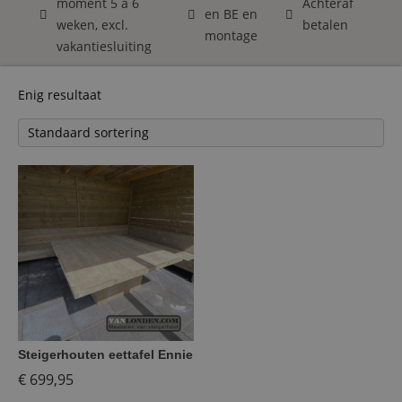
moment 5 á 6
Achteraf
en BE en
weken, excl.
betalen
montage
vakantiesluiting
Enig resultaat
Steigerhouten eettafel Ennie
€
699,95