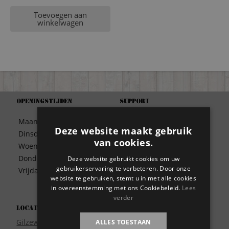
Toevoegen aan
winkelwagen
Openingstijden
Support
Algemene Voorwaarden
Maandag
09:30 – 17:00
Betaalwijze
Deze website maakt gebruik
Dinsdag
09:30 – 17:00
Bezorgen
van cookies.
Woensdag
09:30 – 17:00
Contact
Donderdag
09:30 – 17:00
Deze website gebruikt cookies om uw
Disclaimer
gebruikerservaring te verbeteren. Door onze
Vrijdag
09:30 – 17:00
Garantie
website te gebruiken, stemt u in met alle cookies
in overeenstemming met ons Cookiebeleid.
Lees
Meest gestelde vragen
verder
Privacy
Locatie
Wie zijn wij?
Gilzeweg 17
ALLES TOESTAAN