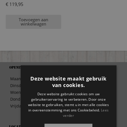
€
119,95
Toevoegen aan
winkelwagen
Openingstijden
Support
Algemene Voorwaarden
Deze website maakt gebruik
Maandag
09:30 – 17:00
Betaalwijze
van cookies.
Dinsdag
09:30 – 17:00
Bezorgen
Woensdag
09:30 – 17:00
Deze website gebruikt cookies om uw
Contact
Donderdag
09:30 – 17:00
gebruikerservaring te verbeteren. Door onze
Disclaimer
website te gebruiken, stemt u in met alle cookies
Vrijdag
09:30 – 17:00
Garantie
in overeenstemming met ons Cookiebeleid.
Lees
verder
Meest gestelde vragen
Privacy
Locatie