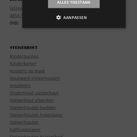
ALLES TOESTAAN
Wie zijn wij?
Gilzeweg 17
4854 SE Bavel
AANPASSEN
(NB)
Steigerhout
Kinderbureau
Kinderkamer
Kussens op maat
Maatwerk steigerhouten
meubelen
Onderhoud steigerhout
Steigerhout afwerken
Steigerhouten bedden
Steigerhouten hoogslaper
Steigerhouten
halfhoogslaper
Steigerhouten huisjesbed