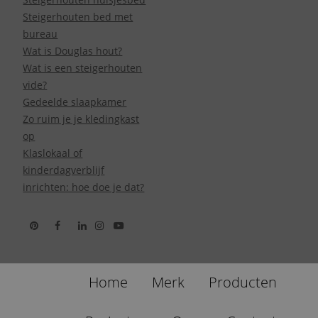
Steigerhouten bed met
bureau
Wat is Douglas hout?
Wat is een steigerhouten
vide?
Gedeelde slaapkamer
Zo ruim je je kledingkast
op
Klaslokaal of
kinderdagverblijf
inrichten: hoe doe je dat?
Home
Merk
Producten