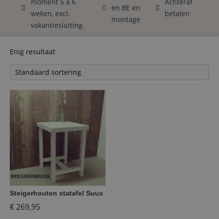
moment 5 á 6
Achteraf
en BE en
weken, excl.
betalen
montage
vakantiesluiting
Enig resultaat
Steigerhouten statafel Suus
€
269,95