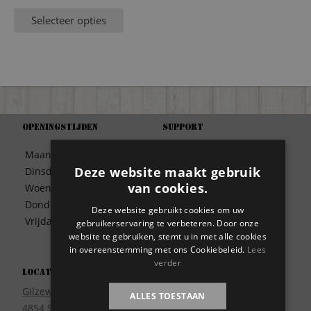
Selecteer opties
Openingstijden
Support
Algemene Voorwaarden
Maandag
09:30 – 17:00
Betaalwijze
Deze website maakt gebruik
Dinsdag
09:30 – 17:00
Bezorgen
van cookies.
Woensdag
09:30 – 17:00
Contact
Donderdag
09:30 – 17:00
Deze website gebruikt cookies om uw
Disclaimer
Vrijdag
09:30 – 17:00
gebruikerservaring te verbeteren. Door onze
Garantie
website te gebruiken, stemt u in met alle cookies
Meest gestelde vragen
in overeenstemming met ons Cookiebeleid.
Lees
Privacy
verder
Locatie
Wie zijn wij?
Gilzeweg 17
ALLES TOESTAAN
4854 SE Bavel