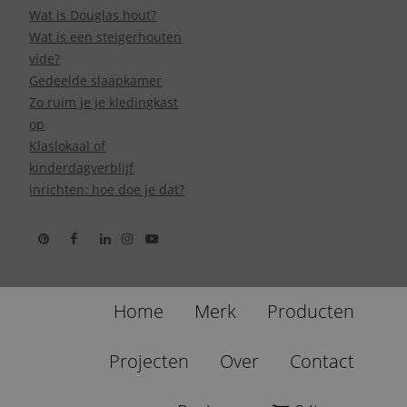
Wat is Douglas hout?
Wat is een steigerhouten
vide?
Gedeelde slaapkamer
Zo ruim je je kledingkast
op
Klaslokaal of
kinderdagverblijf
inrichten: hoe doe je dat?
Home
Merk
Producten
Projecten
Over
Contact