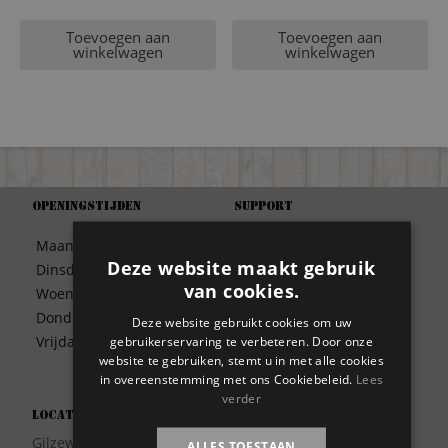
Toevoegen aan
Toevoegen aan
winkelwagen
winkelwagen
Openingstijden
Support
Algemene Voorwaarden
Maandag
09:30 – 17:00
Betaalwijze
Deze website maakt gebruik
Dinsdag
09:30 – 17:00
Bezorgen
van cookies.
Woensdag
09:30 – 17:00
Contact
Donderdag
09:30 – 17:00
Deze website gebruikt cookies om uw
Disclaimer
gebruikerservaring te verbeteren. Door onze
Vrijdag
09:30 – 17:00
Garantie
website te gebruiken, stemt u in met alle cookies
Meest gestelde vragen
in overeenstemming met ons Cookiebeleid.
Lees
verder
Privacy
Locatie
Wie zijn wij?
Gilzeweg 17
ALLES TOESTAAN