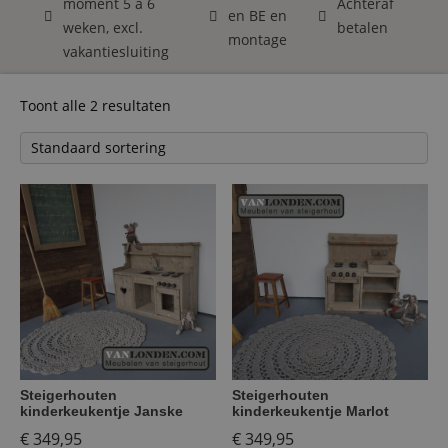
moment 5 á 6
Achteraf
en BE en
weken, excl.
betalen
montage
vakantiesluiting
Toont alle 2 resultaten
Steigerhouten
Steigerhouten
kinderkeukentje Janske
kinderkeukentje Marlot
€
349,95
€
349,95