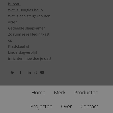
bureau
Wat is Douglas hout?
Wat is een steigerhouten
vide?
Gedeelde slaapkamer
Zo ruim je je kledingkast
op
Klaslokaal of
kinderdagverblijf
inrichten: hoe doe je dat?
Home
Merk
Producten
Projecten
Over
Contact