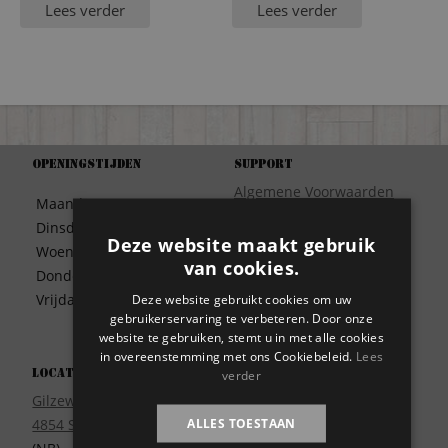
Lees verder
Lees verder
Openingstijden
Support
Algemene Voorwaarden
Maandag
09:30 – 17:00
Betaalwijze
Dinsdag
09:30 – 17:00
Bezorgen
Deze website maakt gebruik
Woensdag
09:30 – 17:00
Contact
van cookies.
Donderdag
09:30 – 17:00
Disclaimer
Deze website gebruikt cookies om uw
Vrijdag
09:30 – 17:00
Garantie
gebruikerservaring te verbeteren. Door onze
Meest gestelde vragen
website te gebruiken, stemt u in met alle cookies
in overeenstemming met ons Cookiebeleid.
Lees
Privacy
verder
Locatie
Wie zijn wij?
Gilzeweg 17
ALLES TOESTAAN
4854 SE Bavel