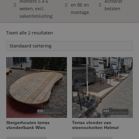
moment 5 á 6
Achteraf
en BE en
weken, excl.
betalen
montage
vakantiesluiting
Toont alle 2 resultaten
Steigerhouten terras
Terras vlonder van
vlonder/bank Wies
steenschotten Helmut