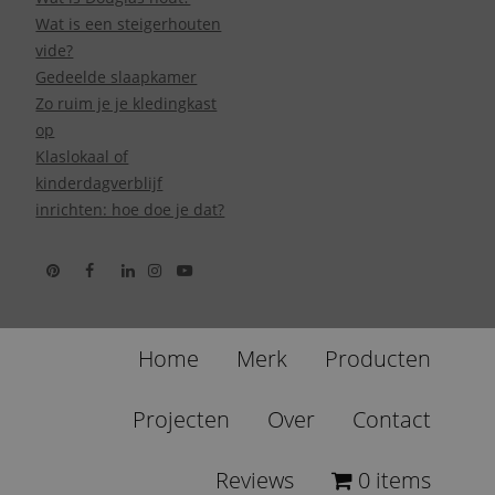
Wat is een steigerhouten
vide?
Gedeelde slaapkamer
Zo ruim je je kledingkast
op
Klaslokaal of
kinderdagverblijf
inrichten: hoe doe je dat?
Home
Merk
Producten
Projecten
Over
Contact
Reviews
0 items