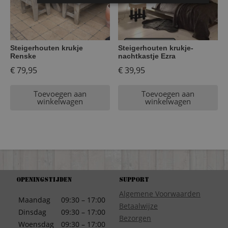
Steigerhouten krukje
Steigerhouten krukje-
Renske
nachtkastje Ezra
€
79,95
€
39,95
Toevoegen aan
Toevoegen aan
winkelwagen
winkelwagen
Openingstijden
Support
Algemene Voorwaarden
Maandag
09:30 – 17:00
Betaalwijze
Dinsdag
09:30 – 17:00
Bezorgen
Woensdag
09:30 – 17:00