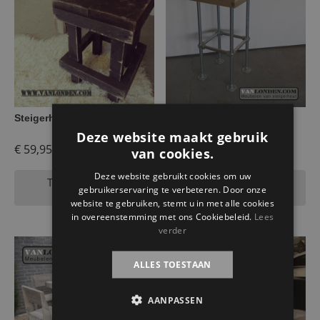
Steigerhouten krukje Gijs
Steigerhouten krukje met
stalen poten Angie
Deze website maakt gebruik
€
59,95
€
99,95
van cookies.
Deze website gebruikt cookies om uw
Toevoegen aan
Toevoegen aan
gebruikerservaring te verbeteren. Door onze
winkelwagen
winkelwagen
website te gebruiken, stemt u in met alle cookies
in overeenstemming met ons Cookiebeleid.
Lees
verder
ALLES TOESTAAN
AANPASSEN