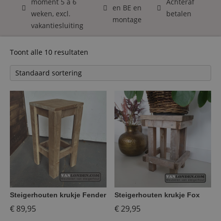
moment 5 á 6
Achteraf
en BE en
weken, excl.
betalen
montage
vakantiesluiting
Toont alle 10 resultaten
Steigerhouten krukje Fender
Steigerhouten krukje Fox
€
89,95
€
29,95