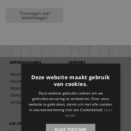
Toevoegen aan
winkelwagen
Openingstijden
Support
Algemene Voorwaarden
Maandag
09:30 – 17:00
Deze website maakt gebruik
Betaalwijze
Dinsdag
09:30 – 17:00
van cookies.
Bezorgen
Woensdag
09:30 – 17:00
Contact
Deze website gebruikt cookies om uw
Donderdag
09:30 – 17:00
Disclaimer
gebruikerservaring te verbeteren. Door onze
Vrijdag
09:30 – 17:00
website te gebruiken, stemt u in met alle cookies
Garantie
in overeenstemming met ons Cookiebeleid.
Lees
Meest gestelde vragen
verder
Privacy
Locatie
Wie zijn wij?
ALLES TOESTAAN