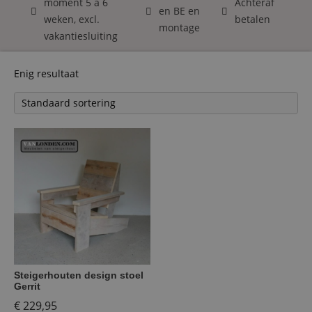
moment 5 á 6
Achteraf
en BE en
weken, excl.
betalen
montage
vakantiesluiting
Enig resultaat
Steigerhouten design stoel
Gerrit
€
229,95