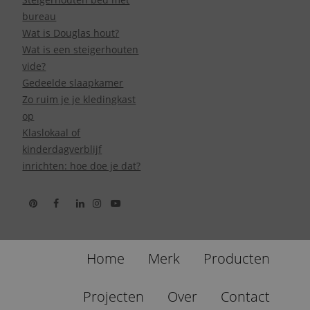
bureau
Wat is Douglas hout?
Wat is een steigerhouten
vide?
Gedeelde slaapkamer
Zo ruim je je kledingkast
op
Klaslokaal of
kinderdagverblijf
inrichten: hoe doe je dat?
Home
Merk
Producten
Projecten
Over
Contact