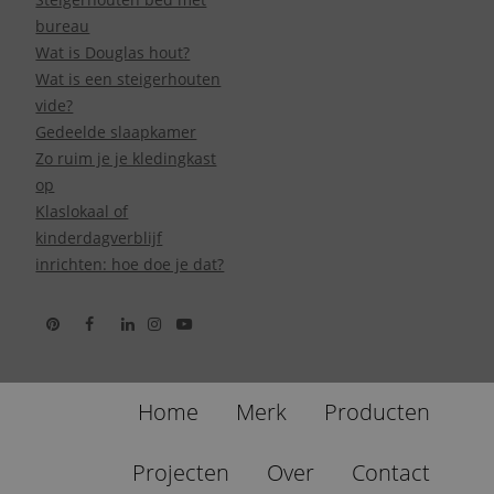
bureau
Wat is Douglas hout?
Wat is een steigerhouten
vide?
Gedeelde slaapkamer
Zo ruim je je kledingkast
op
Klaslokaal of
kinderdagverblijf
inrichten: hoe doe je dat?
Home
Merk
Producten
Projecten
Over
Contact