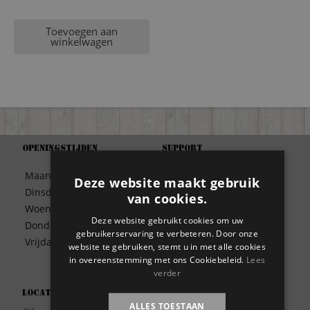
Toevoegen aan
winkelwagen
Openingstijden
Support
Algemene Voorwaarden
Maandag
09:30 – 17:00
Deze website maakt gebruik
Betaalwijze
Dinsdag
09:30 – 17:00
van cookies.
Bezorgen
Woensdag
09:30 – 17:00
Contact
Deze website gebruikt cookies om uw
Donderdag
09:30 – 17:00
Disclaimer
gebruikerservaring te verbeteren. Door onze
Vrijdag
09:30 – 17:00
website te gebruiken, stemt u in met alle cookies
Garantie
in overeenstemming met ons Cookiebeleid.
Lees
Meest gestelde vragen
verder
Privacy
Locatie
Wie zijn wij?
ALLES TOESTAAN