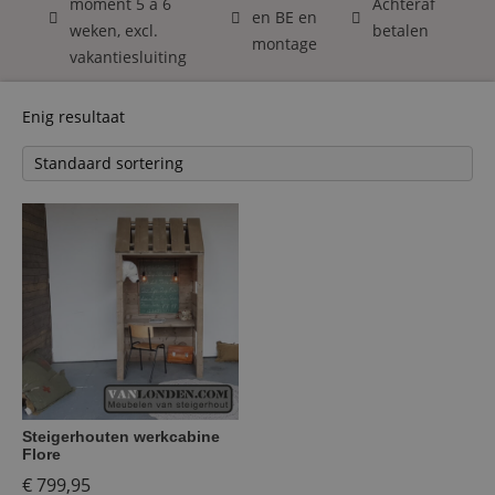
moment 5 á 6
Achteraf
en BE en
weken, excl.
betalen
montage
vakantiesluiting
Enig resultaat
Steigerhouten werkcabine
Flore
€
799,95