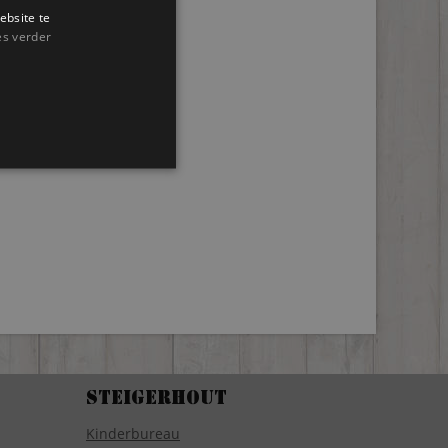
ebsite te
es verder
Steigerhout
Kinderbureau