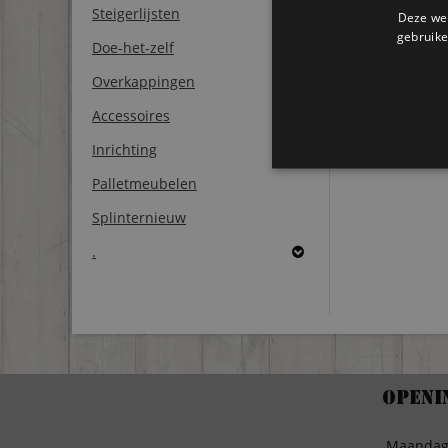
Steigerlijsten
Deze web
gebruike
Doe-het-zelf
Overkappingen
Accessoires
Inrichting
Palletmeubelen
Splinternieuw
.
Openi
Maanda