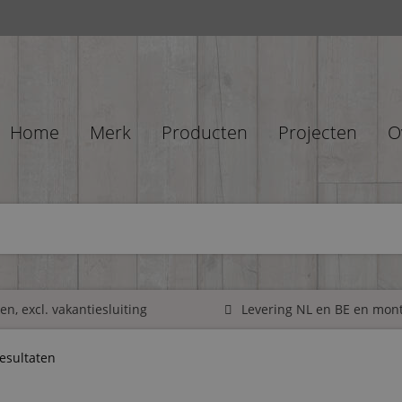
Home
Merk
Producten
Projecten
O
n, excl. vakantiesluiting
Levering NL en BE en mon
resultaten