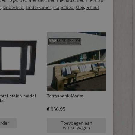
den
Tags:
bed met kast
,
Bed met lade
,
Bed met trap
,
r
,
kinderbed
,
kinderkamer
,
stapelbed
,
Steigerhout
rstel stalen model
Terrasbank Maritz
la
€
956,95
erder
Toevoegen aan
winkelwagen