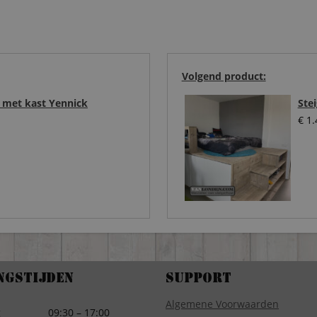
Volgend product:
 met kast Yennick
Ste
€
1.
ngstijden
Support
Algemene Voorwaarden
g
09:30 – 17:00