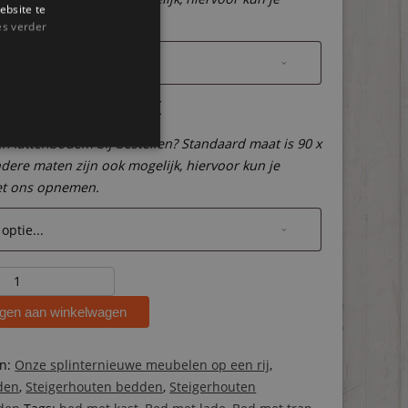
ebsite te
et ons opnemen.
es verder
n lattenbodem
een lattenbodem bij bestellen? Standaard maat is 90 x
dere maten zijn ook mogelijk, hiervoor kun je
et ons opnemen.
ten
gen aan winkelwagen
ën:
Onze splinternieuwe meubelen op een rij
,
den
,
Steigerhouten bedden
,
Steigerhouten