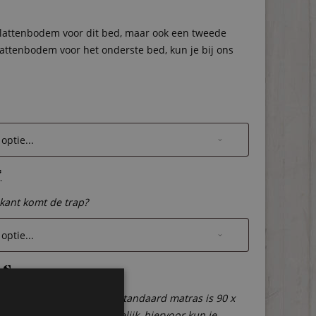
lattenbodem voor dit bed, maar ook een tweede
lattenbodem voor het onderste bed, kun je bij ons
*
kant komt de trap?
as
 (extra) matras bestellen? Standaard matras is 90 x
dere maten zijn ook mogelijk, hiervoor kun je