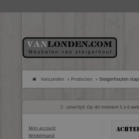
VanLonden
Producten
Steigerhouten stap
Levertijd: Op dit moment 5 á 6 weke
Mijn account
Achte
Winkelmand