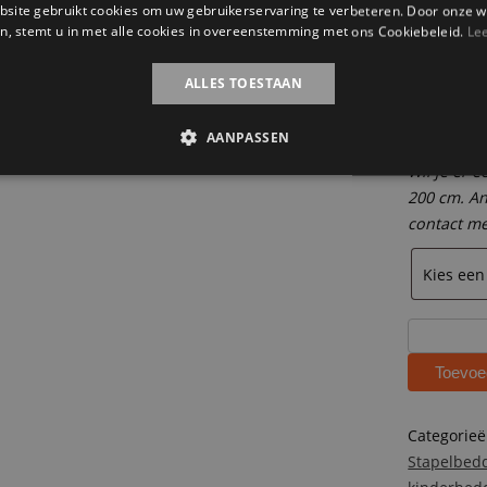
site gebruikt cookies om uw gebruikerservaring te verbeteren. Door onze w
contact m
n, stemt u in met alle cookies in overeenstemming met ons Cookiebeleid.
Le
ALLES TOESTAAN
Houte
AANPASSEN
Wil je er 
200 cm. An
contact m
Steigerhou
stapelbed
Toevoe
met
kast
Floris
Categorie
aantal
Stapelbed