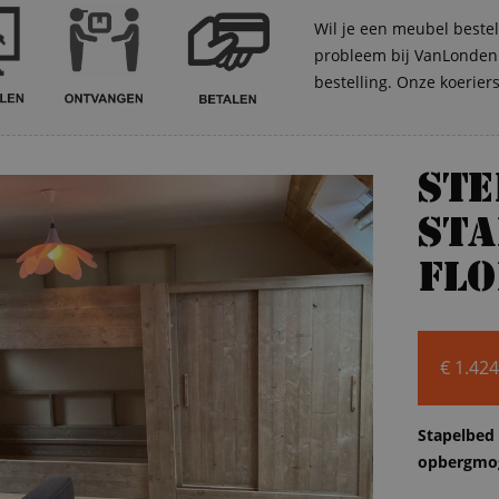
Wil je een meubel bestel
probleem bij VanLonden. 
bestelling. Onze koerier
St
sta
Flo
€
1.424
Stapelbed 
opbergmog