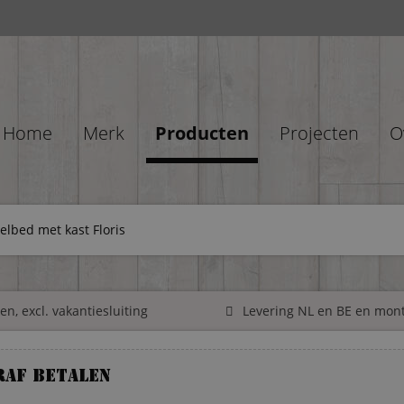
Home
Merk
Producten
Projecten
O
elbed met kast Floris
n, excl. vakantiesluiting
Levering NL en BE en mon
raf betalen