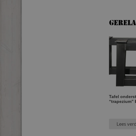
Gerel
Tafel onderst
“trapezium” 
Lees ver