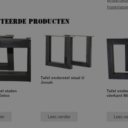
kinderbed
hoogslape
ateerde producten
Tafel onderstel staal U
Jonah
el stalen
Tafel onde
Eelco
vierkant Mi
der
Lees verder
Lees v