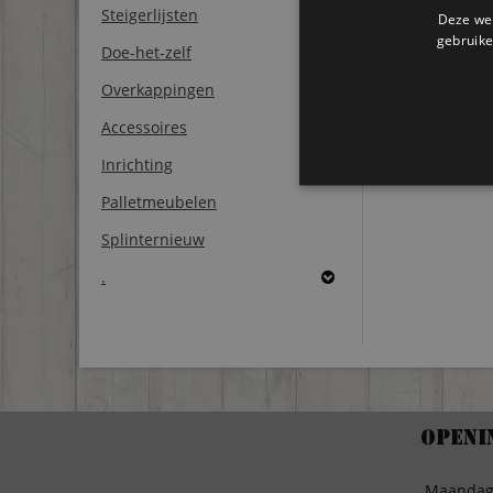
Steigerlijsten
Deze web
gebruike
Doe-het-zelf
Overkappingen
Accessoires
Inrichting
Palletmeubelen
Splinternieuw
.
Openi
Maanda