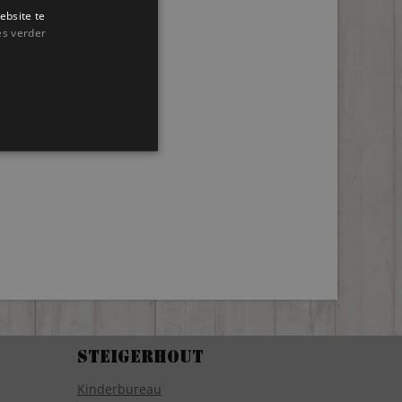
ebsite te
es verder
Steigerhout
Kinderbureau