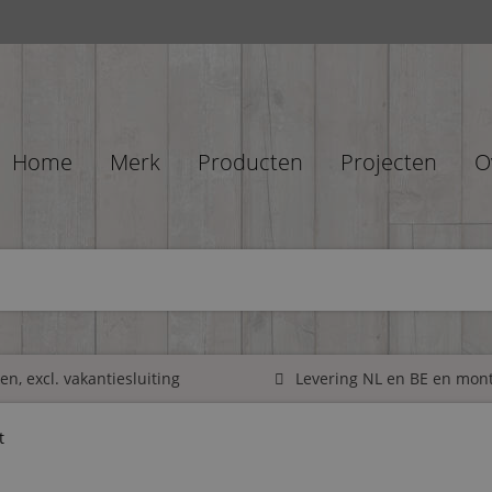
Home
Merk
Producten
Projecten
O
n, excl. vakantiesluiting
Levering NL en BE en mon
t