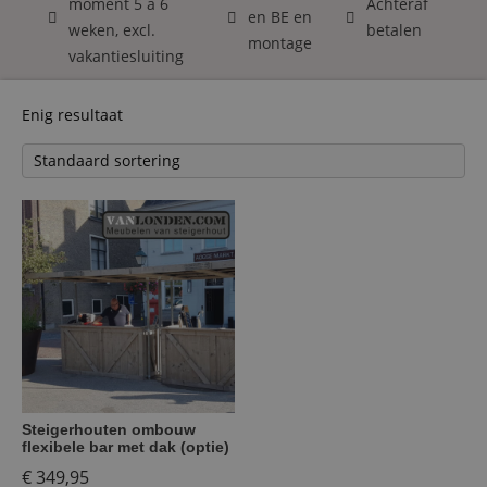
moment 5 á 6
Achteraf
en BE en
weken, excl.
betalen
montage
vakantiesluiting
Enig resultaat
Steigerhouten ombouw
flexibele bar met dak (optie)
€
349,95