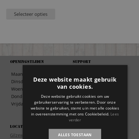
Selecteer opties
Openingstijden
Support
Algemene Voorwaarden
Maandag
09:30 – 17:00
Betaalwijze
Deze website maakt gebruik
Dinsdag
09:30 – 17:00
Bezorgen
van cookies.
Woensdag
09:30 – 17:00
Contact
Donderdag
09:30 – 17:00
Deze website gebruikt cookies om uw
Disclaimer
gebruikerservaring te verbeteren. Door onze
Vrijdag
09:30 – 17:00
Garantie
website te gebruiken, stemt u in met alle cookies
in overeenstemming met ons Cookiebeleid.
Lees
Meest gestelde vragen
verder
Privacy
Locatie
Wie zijn wij?
ALLES TOESTAAN
Gilzeweg 17