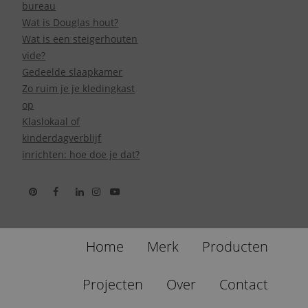
bureau
Wat is Douglas hout?
Wat is een steigerhouten
vide?
Gedeelde slaapkamer
Zo ruim je je kledingkast
op
Klaslokaal of
kinderdagverblijf
inrichten: hoe doe je dat?
Home
Merk
Producten
Projecten
Over
Contact