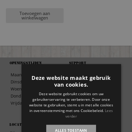
Toevoegen aan
winkelwagen
Openingstijden
Support
Algemene Voorwaarden
Maandag
09:30 – 17:00
Deze website maakt gebruik
Betaalwijze
Dinsdag
09:30 – 17:00
van cookies.
Bezorgen
Woensdag
09:30 – 17:00
Contact
Deze website gebruikt cookies om uw
Donderdag
09:30 – 17:00
Disclaimer
gebruikerservaring te verbeteren. Door onze
Vrijdag
09:30 – 17:00
website te gebruiken, stemt u in met alle cookies
Garantie
in overeenstemming met ons Cookiebeleid.
Lees
Meest gestelde vragen
verder
Privacy
Locatie
Wie zijn wij?
ALLES TOESTAAN