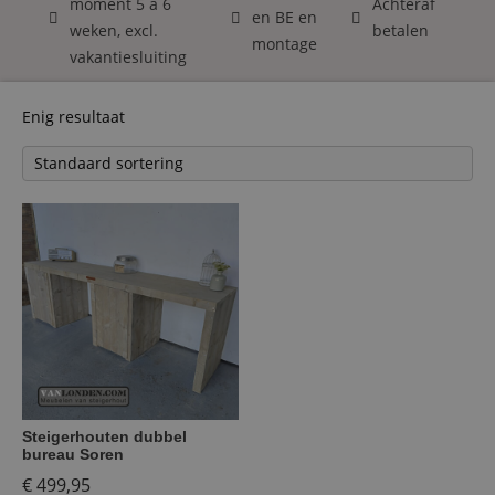
moment 5 á 6
Achteraf
en BE en
weken, excl.
betalen
montage
vakantiesluiting
Enig resultaat
Steigerhouten dubbel
bureau Soren
€
499,95