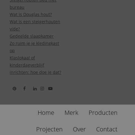
bureau
Wat is Douglas hout?
Wat is een steigerhouten
vide?
Gedeelde slaapkamer
Zo ruim je je kledingkast
op
Klaslokaal of
kinderdagverblijf
inrichten: hoe doe je dat?
Home
Merk
Producten
Projecten
Over
Contact