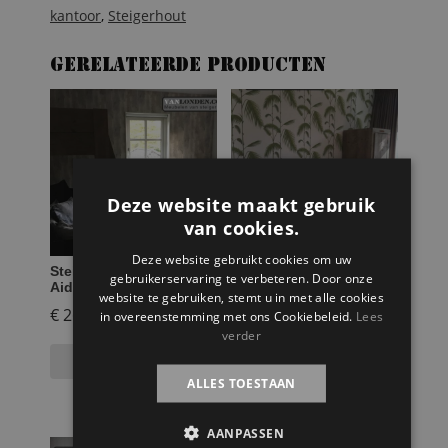
kantoor
,
Steigerhout
Gerelateerde producten
Deze website maakt gebruik
van cookies.
Deze website gebruikt cookies om uw
Steigerhouten bureau
Steigerhouten
gebruikerservaring te verbeteren. Door onze
Aiden
bureaukast Damian
website te gebruiken, stemt u in met alle cookies
€
265,00
€
799,95
in overeenstemming met ons Cookiebeleid.
Lees
verder
Selecteer opties
Toevoegen aan
winkelwagen
ALLES TOESTAAN
AANPASSEN