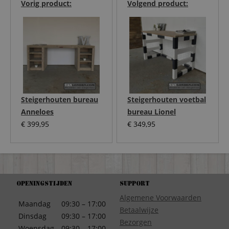
Vorig product:
Volgend product:
Steigerhouten bureau
Steigerhouten voetbal
Anneloes
bureau Lionel
€
399,95
€
349,95
Openingstijden
Support
Algemene Voorwaarden
Maandag
09:30 – 17:00
Betaalwijze
Dinsdag
09:30 – 17:00
Bezorgen
Woensdag
09:30 – 17:00