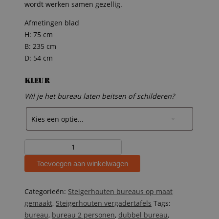
wordt werken samen gezellig.
Afmetingen blad
H: 75 cm
B: 235 cm
D: 54 cm
Kleur
Wil je het bureau laten beitsen of schilderen?
Steigerhouten
dubbel
Toevoegen aan winkelwagen
bureau
Soren
aantal
Categorieën:
Steigerhouten bureaus op maat
gemaakt
,
Steigerhouten vergadertafels
Tags:
bureau
,
bureau 2 personen
,
dubbel bureau
,