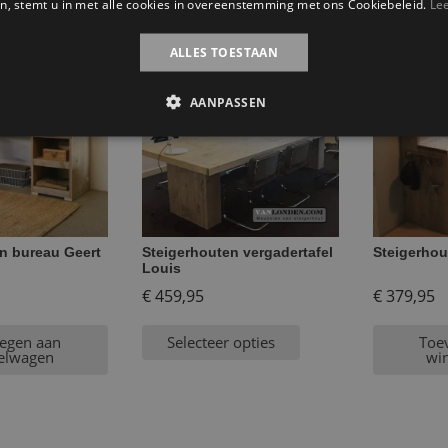
n, stemt u in met alle cookies in overeenstemming met ons Cookiebeleid.
Le
ateerde producten
ALLES TOESTAAN
AANPASSEN
n bureau Geert
Steigerhouten vergadertafel
Steigerhou
Louis
€
459,95
€
379,95
egen aan
Selecteer opties
Toe
elwagen
wi