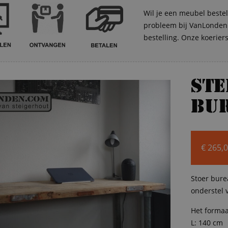
Wil je een meubel bestel
probleem bij VanLonden. 
bestelling. Onze koerier
Ste
bu
€
265,
Stoer bure
onderstel 
Het formaa
L: 140 cm