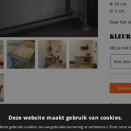
B: 55 cm
D: 5 cm
Door het s
Kleur
Wil je het
Steenscho
houten
Toevoe
bureau
Jordy
aantal
Categorie
Steigerhou
Deze website maakt gebruik van cookies.
Steigerhou
site gebruikt cookies om uw gebruikerservaring te verbeteren. Door onze w