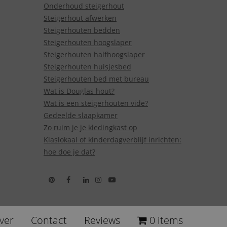
Onderhoud steigerhout
Steigerhout afwerken
Steigerhouten bedden
Steigerhouten hoogslaper
Steigerhouten halfhoogslaper
Steigerhouten huisjesbed
Steigerhouten bed met bureau
Wat is Douglas hout?
Wat is een steigerhouten vide?
Gedeelde slaapkamer
Zo ruim je je kledingkast op
Klaslokaal of kinderdagverblijf inrichten:
hoe doe je dat?
ver
Contact
Reviews
0 items