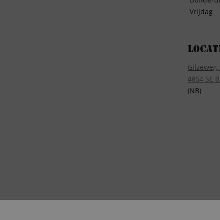
Vrijdag
Locat
Gilzeweg 
4854 SE B
(NB)