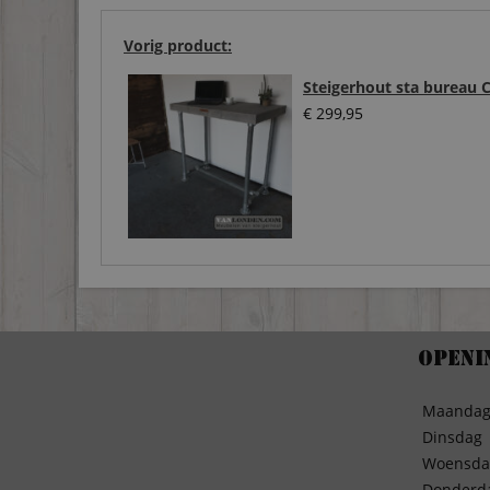
Vorig product:
Steigerhout sta bureau 
€
299,95
Openi
Maanda
Dinsdag
Woensda
Donderd