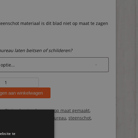
teenschot materiaal is dit blad niet op maat te zagen
 bureau laten beitsen of schilderen?
t
gen aan winkelwagen
ën:
Steigerhouten bureaus op maat gemaakt
,
ten vergadertafels
Tags:
bureau
,
steenschot
,
t
ebsite te