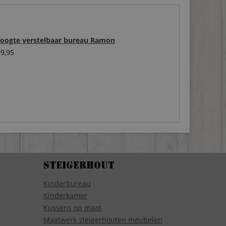
hoogte verstelbaar bureau Ramon
9,95
Steigerhout
Kinderbureau
Kinderkamer
Kussens op maat
Maatwerk steigerhouten meubelen