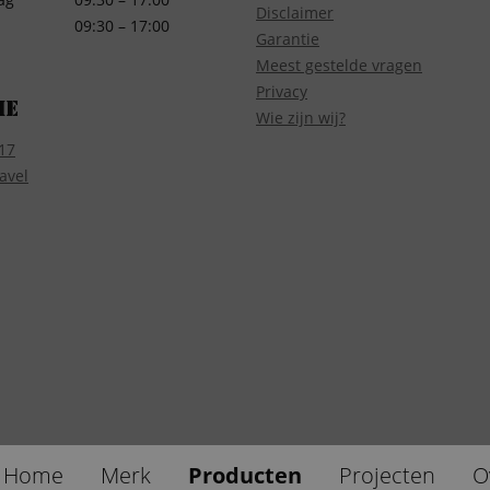
Disclaimer
09:30 – 17:00
Garantie
Meest gestelde vragen
Privacy
ie
Wie zijn wij?
17
avel
Home
Merk
Producten
Projecten
O