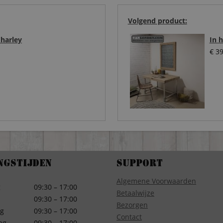
Volgend product:
Charley
In 
€
39
ngstijden
Support
Algemene Voorwaarden
g
09:30 – 17:00
Betaalwijze
09:30 – 17:00
Bezorgen
g
09:30 – 17:00
Contact
ag
09:30 – 17:00