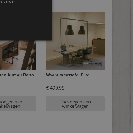
es verder
ten bureau Barto
Wachtkamertafel Elke
€
499,95
voegen aan
Toevoegen aan
nkelwagen
winkelwagen