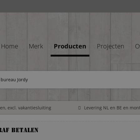
Home
Merk
Producten
Projecten
O
 bureau Jordy
n, excl. vakantiesluiting
Levering NL en BE en mon
raf betalen