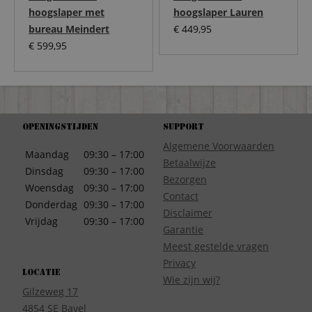
hoogslaper met
hoogslaper Lauren
bureau Meindert
€
449,95
€
599,95
Openingstijden
Support
Algemene Voorwaarden
Maandag
09:30 – 17:00
Betaalwijze
Dinsdag
09:30 – 17:00
Bezorgen
Woensdag
09:30 – 17:00
Contact
Donderdag
09:30 – 17:00
Disclaimer
Vrijdag
09:30 – 17:00
Garantie
Meest gestelde vragen
Privacy
Locatie
Wie zijn wij?
Gilzeweg 17
4854 SE Bavel