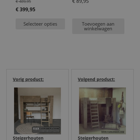
Oorspronkelijke
€
89,95
€
489,95
prijs
€
399,95
Huidige
was:
Selecteer opties
Toevoegen aan
prijs
€ 489,95.
winkelwagen
is:
€ 399,95.
Vorig product:
Volgend product:
Steigerhouten
Steigerhouten