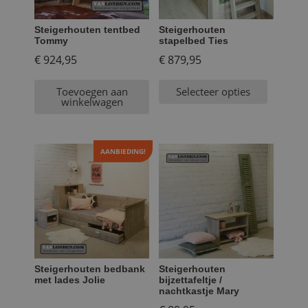
Steigerhouten tentbed
Steigerhouten
Tommy
stapelbed Ties
€
924,95
€
879,95
Toevoegen aan
Selecteer opties
winkelwagen
AANBIEDING!
Steigerhouten bedbank
Steigerhouten
met lades Jolie
bijzettafeltje /
nachtkastje Mary