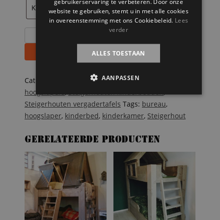
gebruikerservaring te verbeteren. Door onze
website te gebruiken, stemt u in met alle cookies
in overeenstemming met ons Cookiebeleid.
Lees
verder
Steigerhouten
hoogslaper
Toevoegen aan winkelwagen
ALLES TOESTAAN
met
boekenkast
AANPASSEN
Maurice
Categorieën:
Steigerhouten bedden
,
Steigerhouten
aantal
hoogslapers
,
Steigerhouten kinderbedden
,
Steigerhouten vergadertafels
Tags:
bureau
,
hoogslaper
,
kinderbed
,
kinderkamer
,
Steigerhout
Gerelateerde producten