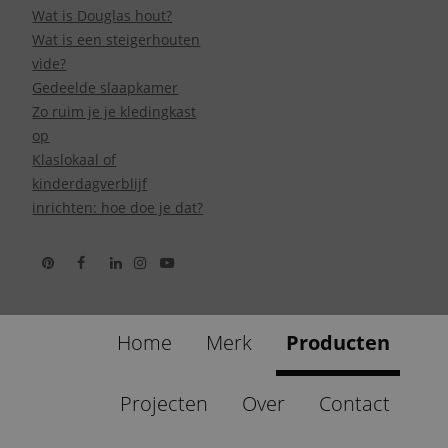
Wat is Douglas hout?
Wat is een steigerhouten
vide?
Gedeelde slaapkamer
Zo ruim je je kledingkast
op
Klaslokaal of
kinderdagverblijf
inrichten: hoe doe je dat?
Home
Merk
Producten
Projecten
Over
Contact