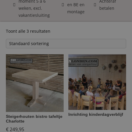
moment 5 á 6
Achteraf
en BE en
weken, excl.
betalen
montage
vakantiesluiting
Toont alle 3 resultaten
Inrichting kinderdagverblijf
Steigerhouten bistro tafeltje
Charlotte
€
249,95