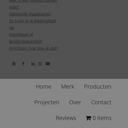
Wat is een steigerhouten
vide?
Gedeelde slaapkamer
Zo ruim je je kledingkast
op
Klaslokaal of
kinderdagverblijf
inrichten: hoe doe je dat?
Home
Merk
Producten
Projecten
Over
Contact
Reviews
0 items