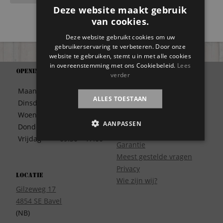
Deze website maakt gebruik
van cookies.
Deze website gebruikt cookies om uw
gebruikerservaring te verbeteren. Door onze
website te gebruiken, stemt u in met alle cookies
in overeenstemming met ons Cookiebeleid.
Lees
Openingstijden
Support
verder
Algemene Voorwaarden
Maandag
09:30 – 17:00
Betaalwijze
ALLES TOESTAAN
Dinsdag
09:30 – 17:00
Bezorgen
Woensdag
09:30 – 17:00
Contact
AANPASSEN
Donderdag
09:30 – 17:00
Disclaimer
Vrijdag
09:30 – 17:00
Garantie
Meest gestelde vragen
Privacy
Locatie
Wie zijn wij?
Gilzeweg 17
4854 SE Bavel
(NB)