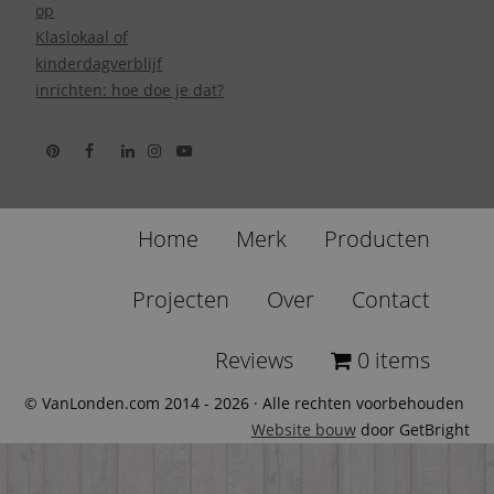
op
Klaslokaal of
kinderdagverblijf
inrichten: hoe doe je dat?
Home
Merk
Producten
Projecten
Over
Contact
Reviews
0 items
© VanLonden.com 2014 - 2026 · Alle rechten voorbehouden
Website bouw
door GetBright