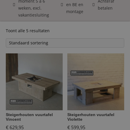
moment 5 á 6
Achteraf
en BE en
weken, excl.
betalen
montage
vakantiesluiting
Toont alle 5 resultaten
Steigerhouten vuurtafel
Steigerhouten vuurtafel
Vincent
Violette
€
629,95
€
599,95