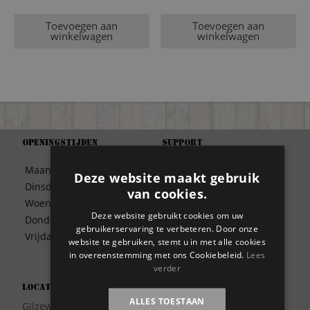
Toevoegen aan
Toevoegen aan
winkelwagen
winkelwagen
Openingstijden
Support
Algemene Voorwaarden
Maandag
09:30 – 17:00
Deze website maakt gebruik
Betaalwijze
Dinsdag
09:30 – 17:00
van cookies.
Bezorgen
Woensdag
09:30 – 17:00
Contact
Deze website gebruikt cookies om uw
Donderdag
09:30 – 17:00
Disclaimer
gebruikerservaring te verbeteren. Door onze
Vrijdag
09:30 – 17:00
website te gebruiken, stemt u in met alle cookies
Garantie
in overeenstemming met ons Cookiebeleid.
Lees
Meest gestelde vragen
verder
Privacy
Locatie
Wie zijn wij?
ALLES TOESTAAN
Gilzeweg 17