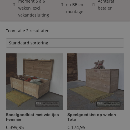
moment 5 á 6
Achteraf
en BE en
weken, excl.
betalen
montage
vakantiesluiting
Toont alle 2 resultaten
Speelgoedkist met wieltjes
Speelgoedkist op wielen
Femmie
Toto
€
399,95
€
174,95