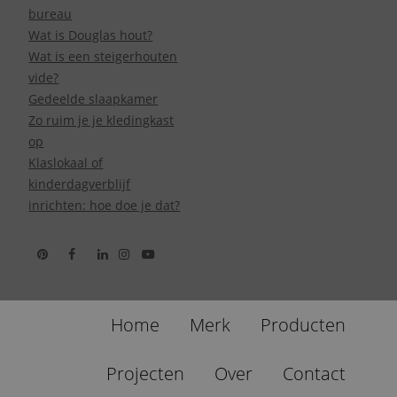
bureau
Wat is Douglas hout?
Wat is een steigerhouten
vide?
Gedeelde slaapkamer
Zo ruim je je kledingkast
op
Klaslokaal of
kinderdagverblijf
inrichten: hoe doe je dat?
Home
Merk
Producten
Projecten
Over
Contact