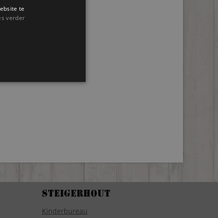
ebsite te
es verder
Steigerhout
Kinderbureau