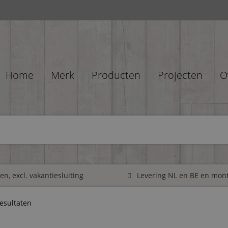
Home
Merk
Producten
Projecten
O
n, excl. vakantiesluiting
Levering NL en BE en mon
resultaten