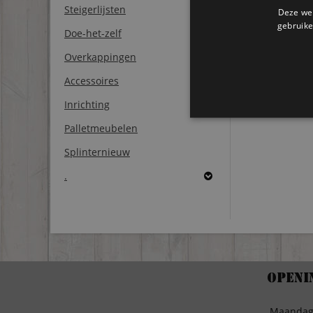
Steigerlijsten
Deze web
gebruike
Doe-het-zelf
Overkappingen
Accessoires
Inrichting
Palletmeubelen
Splinternieuw
.
Openi
Maanda