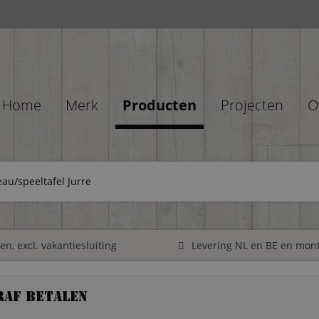
Home
Merk
Producten
Projecten
O
au/speeltafel Jurre
n, excl. vakantiesluiting
Levering NL en BE en mon
raf betalen