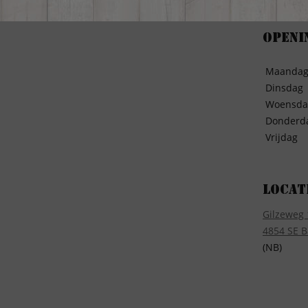
Openi
Maanda
Dinsdag
Woensda
Donderd
Vrijdag
Locat
Gilzeweg 
4854 SE B
(NB)