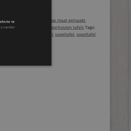
gen aan winkelwagen
ën:
Steigerhouten bureaus op maat gemaakt
,
ebsite te
es verder
ten side tables kopen
,
Steigerhouten tafels
Tags:
eau
,
kinderstoel
,
kindertafel
,
speeltafel
,
speeltafel
n
,
Steigerhout