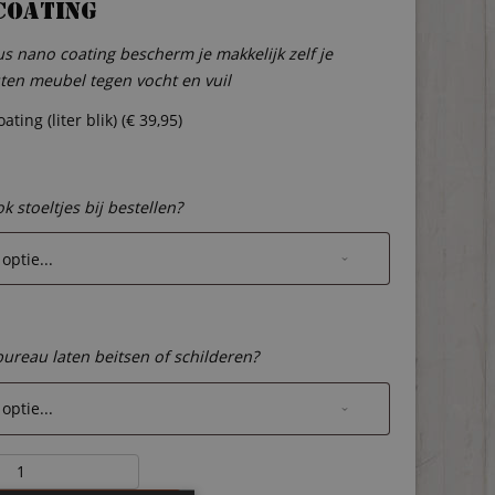
coating
s nano coating bescherm je makkelijk zelf je
ten meubel tegen vocht en vuil
ting (liter blik) (
€
39,95
)
ok stoeltjes bij bestellen?
 bureau laten beitsen of schilderen?
ten
eltafel