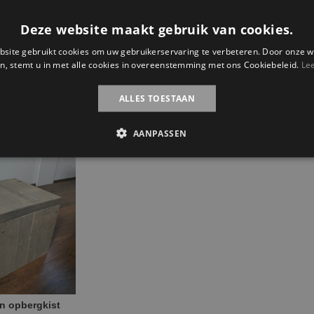
Toevoe
Jurre
Deze website maakt gebruik van cookies.
aantal
Categorie
site gebruikt cookies om uw gebruikerservaring te verbeteren. Door onze w
n, stemt u in met alle cookies in overeenstemming met ons Cookiebeleid.
Le
Steigerhou
kinderbur
ALLES TOESTAAN
met stoele
AANPASSEN
e suggesties…
n opbergkist