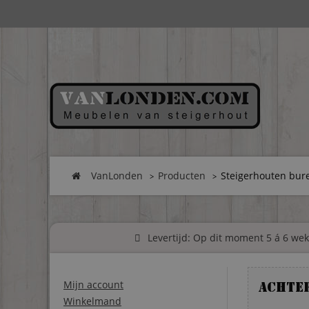
VanLonden
Producten
Steigerhouten bure
Levertijd: Op dit moment 5 á 6 weke
Mijn account
Achte
Winkelmand