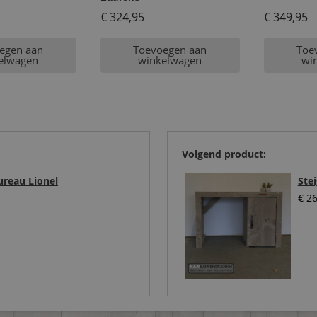
€
324,95
€
349,95
egen aan
Toevoegen aan
Toe
elwagen
winkelwagen
wi
Volgend product:
ureau Lionel
Ste
€
26