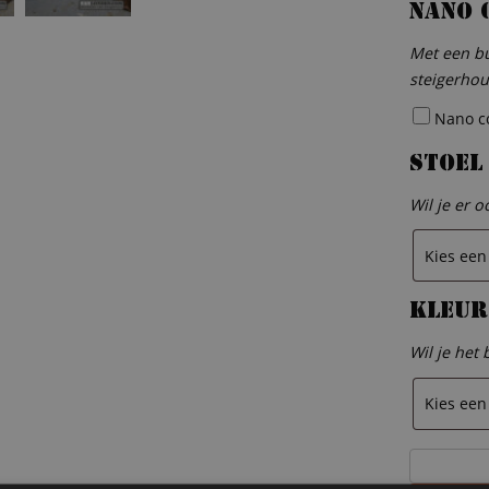
Nano 
Met een bu
steigerhou
Nano coa
Stoel
Wil je er o
Kleur
Wil je het
Steigerhou
bureau/spe