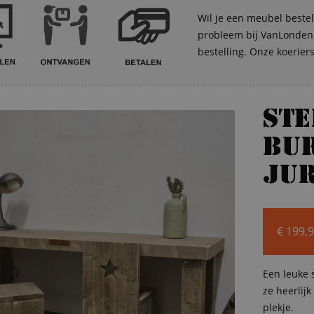
Wil je een meubel bestel
probleem bij VanLonden. 
bestelling. Onze koerier
St
bur
Ju
€
199,
Een leuke 
ze heerlij
plekje.