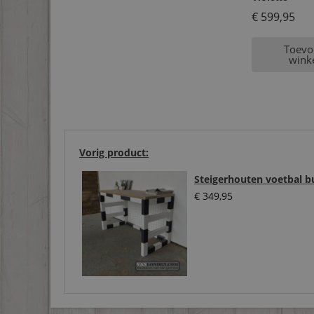
€
599,95
Toevo
wink
Vorig product:
Steigerhouten voetbal b
€
349,95