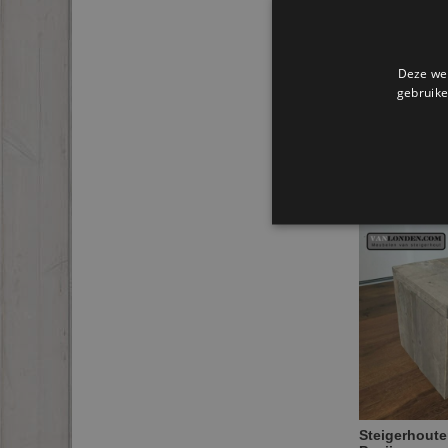
Deze web
gebruike
Ander
Steigerhoute