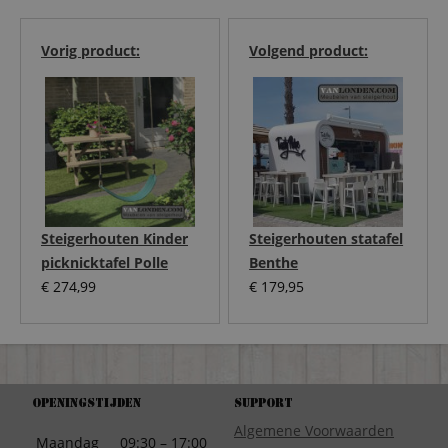
Vorig product:
Volgend product:
Steigerhouten Kinder
Steigerhouten statafel
picknicktafel Polle
Benthe
€
274,99
€
179,95
Openingstijden
Support
Algemene Voorwaarden
Maandag
09:30 – 17:00