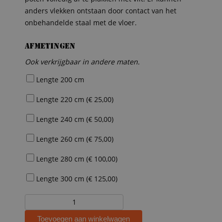
anders vlekken ontstaan door contact van het
onbehandelde staal met de vloer.
Afmetingen
Ook verkrijgbaar in andere maten.
Lengte 200 cm
Lengte 220 cm (
€
25,00
)
Lengte 240 cm (
€
50,00
)
Lengte 260 cm (
€
75,00
)
Lengte 280 cm (
€
100,00
)
Lengte 300 cm (
€
125,00
)
Tafel
Eefje
Toevoegen aan winkelwagen