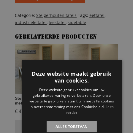
van
oude
bowlingbaan
Categorie:
Steigerhouten tafels
Tags:
eettafel
,
met
industriële tafel
,
leestafel
,
sidetable
stalen
poten
Gerelateerde producten
aantal
Deze website maakt gebruik
van cookies.
Deze website gebruikt cookies om uw
gebruikerservaring te verbeteren. Door onze
Steigerhouten leestafel
Eettafel op
website te gebruiken, stemt u in met alle cookies
met lectuurbak Lisa
steigerbuizen Erik
in overeenstemming met ons Cookiebeleid.
Lees
€
479,95
€
799,95
verder
Toevoegen aan
Toevoegen aan
ALLES TOESTAAN
winkelwagen
winkelwagen