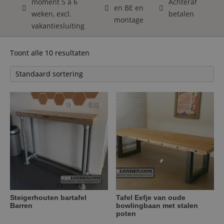
moment 5 á 6
Achteraf
en BE en
weken, excl.
betalen
montage
vakantiesluiting
Toont alle 10 resultaten
Steigerhouten bartafel
Tafel Eefje van oude
Barren
bowlingbaan met stalen
poten