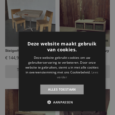
Deze website maakt gebruik
van cookies.
Steigerhouten tafeltje Linne
Steigerhouten tv-meubel Ivy
€
144,95
€
149,95
Deze website gebruikt cookies om uw
gebruikerservaring te verbeteren. Door onze
website te gebruiken, stemt u in met alle cookies
Toevoegen aan
Toevoegen aan
in overeenstemming met ons Cookiebeleid.
Lees
winkelwagen
winkelwagen
verder
ALLES TOESTAAN
AANPASSEN