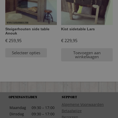
Steigerhouten side table
Kist sidetable Lars
Anouk
€
259,95
€
229,95
Selecteer opties
Toevoegen aan
winkelwagen
Openingstijden
Support
Algemene Voorwaarden
Maandag
09:30 – 17:00
Betaalwijze
Dinsdag
09:30 – 17:00
Bezorgen