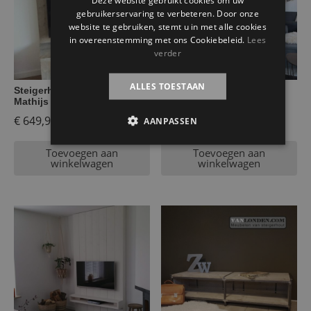
Deze website gebruikt cookies om uw
gebruikerservaring te verbeteren. Door onze
website te gebruiken, stemt u in met alle cookies
in overeenstemming met ons Cookiebeleid.
Lees
verder
ALLES TOESTAAN
Steigerhouten tv-meubel
Steigerhouten tv-meubel
Mathijs
met wand Josien
€
649,95
€
669,95
AANPASSEN
Toevoegen aan
Toevoegen aan
winkelwagen
winkelwagen