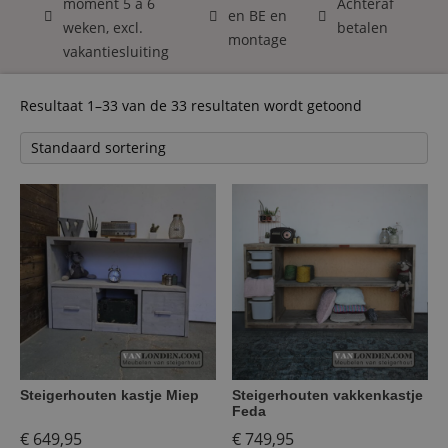
moment 5 á 6
Achteraf
en BE en
weken, excl.
betalen
montage
vakantiesluiting
Resultaat 1–33 van de 33 resultaten wordt getoond
Steigerhouten kastje Miep
Steigerhouten vakkenkastje
Feda
€
649,95
€
749,95