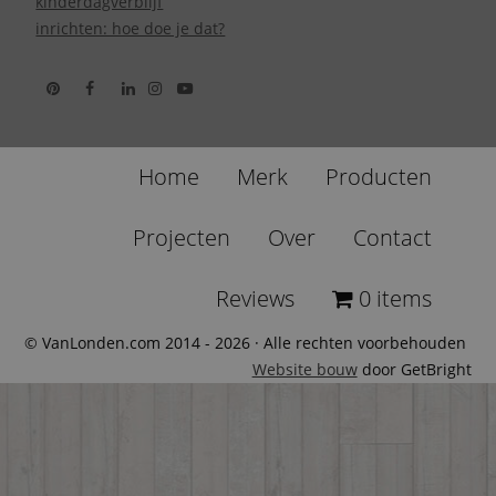
kinderdagverblijf
inrichten: hoe doe je dat?
Home
Merk
Producten
Projecten
Over
Contact
Reviews
0 items
© VanLonden.com 2014 - 2026 · Alle rechten voorbehouden
Website bouw
door GetBright