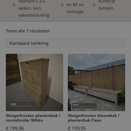
moment 5 á 6
Achteraf
en BE en
weken, excl.
betalen
montage
vakantiesluiting
Toont alle 7 resultaten
Steigerhouten plantenbak /
Steigerhouten bloembak /
roomdivider Wikke
plantenbak Faas
€
199,96
€
199,95