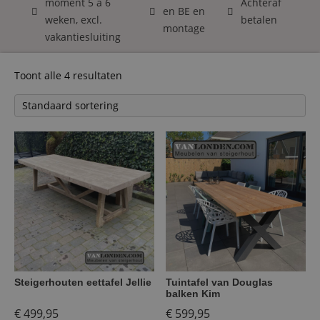
moment 5 á 6
Achteraf
en BE en
weken, excl.
betalen
montage
vakantiesluiting
Toont alle 4 resultaten
Steigerhouten eettafel Jellie
Tuintafel van Douglas
balken Kim
€
499,95
€
599,95