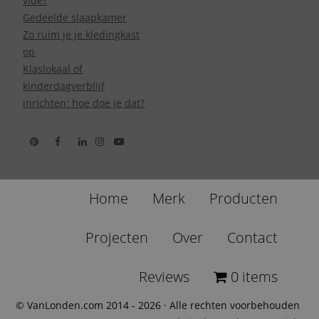
vide?
Gedeelde slaapkamer
Zo ruim je je kledingkast
op
Klaslokaal of
kinderdagverblijf
inrichten: hoe doe je dat?
Home
Merk
Producten
Projecten
Over
Contact
Reviews
0 items
© VanLonden.com 2014 - 2026 · Alle rechten voorbehouden