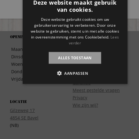
Deze website maakt gebruik
van cookies.
Deze website gebruikt cookies om uw
gebruikerservaring te verbeteren. Door onze
website te gebruiken, stemt u in met alle cookies
in overeenstemming met ons Cookiebeleid.
Lees
Openingstijden
Support
verder
Algemene Voorwaarden
Maandag
09:30 – 17:00
Betaalwijze
Dinsdag
09:30 – 17:00
ALLES TOESTAAN
Bezorgen
Woensdag
09:30 – 17:00
Contact
Donderdag
09:30 – 17:00
AANPASSEN
Disclaimer
Vrijdag
09:30 – 17:00
Garantie
Meest gestelde vragen
Privacy
Locatie
Wie zijn wij?
Gilzeweg 17
4854 SE Bavel
(NB)