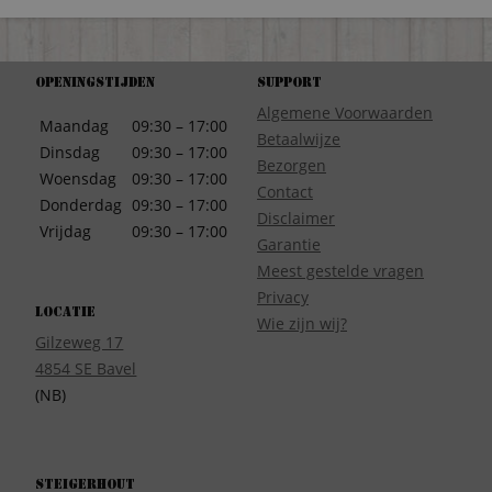
Openingstijden
Support
Algemene Voorwaarden
Maandag
09:30 – 17:00
Betaalwijze
Dinsdag
09:30 – 17:00
Bezorgen
Woensdag
09:30 – 17:00
Contact
Donderdag
09:30 – 17:00
Disclaimer
Vrijdag
09:30 – 17:00
Garantie
Meest gestelde vragen
Privacy
Locatie
Wie zijn wij?
Gilzeweg 17
4854 SE Bavel
(NB)
Steigerhout