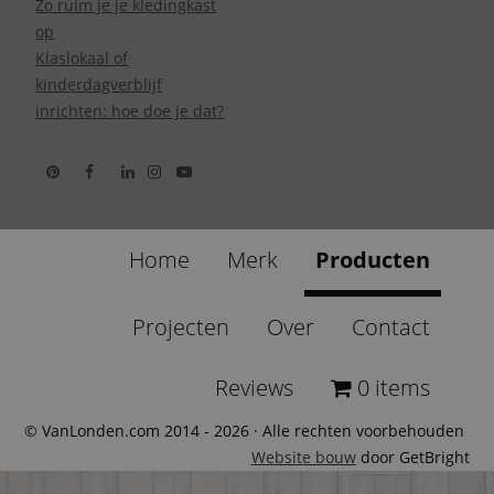
Zo ruim je je kledingkast
op
Klaslokaal of
kinderdagverblijf
inrichten: hoe doe je dat?
Home
Merk
Producten
Projecten
Over
Contact
Reviews
0 items
© VanLonden.com 2014 - 2026 · Alle rechten voorbehouden
Website bouw
door GetBright