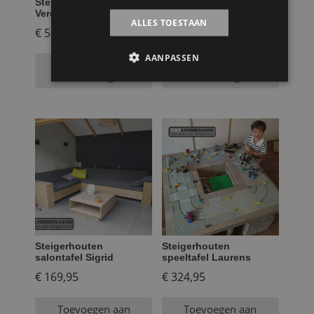
Steigerhouten vuurtafel
Steigerhouten
Veronique
salontafel op wielen Ger
ALLES TOESTAAN
€
599,95
€
199,95
AANPASSEN
Toevoegen aan
Toevoegen aan
winkelwagen
winkelwagen
Steigerhouten
Steigerhouten
salontafel Sigrid
speeltafel Laurens
€
169,95
€
324,95
Toevoegen aan
Toevoegen aan