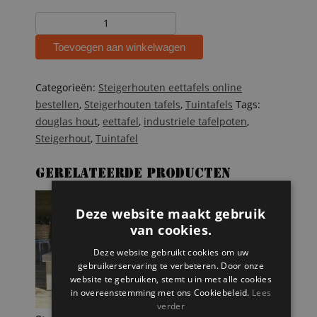
Tuintafel
van
Toevoegen aan winkelwagen
Douglas
balken
Kim
Categorieën:
Steigerhouten eettafels online
aantal
bestellen
,
Steigerhouten tafels
,
Tuintafels
Tags:
douglas hout
,
eettafel
,
industriele tafelpoten
,
Steigerhout
,
Tuintafel
Gerelateerde producten
Deze website maakt gebruik
van cookies.
Deze website gebruikt cookies om uw
gebruikerservaring te verbeteren. Door onze
website te gebruiken, stemt u in met alle cookies
in overeenstemming met ons Cookiebeleid.
Lees
verder