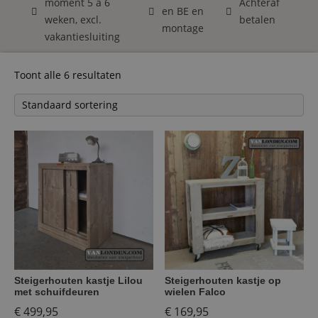
moment 5 á 6
Achteraf
en BE en
weken, excl.
betalen
montage
vakantiesluiting
Toont alle 6 resultaten
Steigerhouten kastje Lilou
Steigerhouten kastje op
met schuifdeuren
wielen Falco
€
499,95
€
169,95