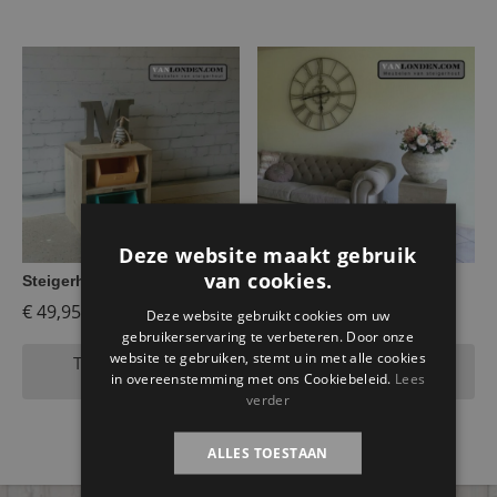
Deze website maakt gebruik
van cookies.
Steigerhouten kastje Eva
Steigerhouten zuil Luc
€
49,95
€
89,95
Deze website gebruikt cookies om uw
gebruikerservaring te verbeteren. Door onze
website te gebruiken, stemt u in met alle cookies
Toevoegen aan
Toevoegen aan
winkelwagen
winkelwagen
in overeenstemming met ons Cookiebeleid.
Lees
verder
ALLES TOESTAAN