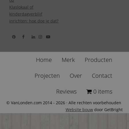
op
Klaslokaal of
kinderdagverblijf
inrichten: hoe doe je dat?
Home
Merk
Producten
Projecten
Over
Contact
Reviews
0 items
© VanLonden.com 2014 - 2026 · Alle rechten voorbehouden
Website bouw
door GetBright