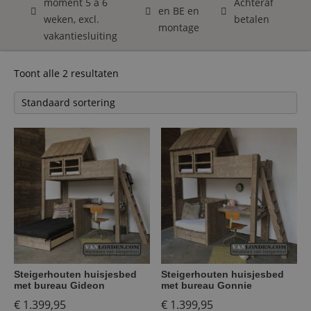
moment 5 á 6
Achteraf
en BE en
weken, excl.
betalen
montage
vakantiesluiting
Toont alle 2 resultaten
Steigerhouten huisjesbed
Steigerhouten huisjesbed
met bureau Gideon
met bureau Gonnie
€
1.399,95
€
1.399,95