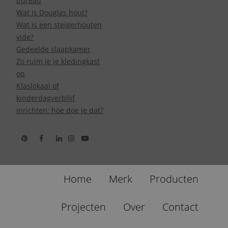
bureau
Wat is Douglas hout?
Wat is een steigerhouten
vide?
Gedeelde slaapkamer
Zo ruim je je kledingkast
op
Klaslokaal of
kinderdagverblijf
inrichten: hoe doe je dat?
Home
Merk
Producten
Projecten
Over
Contact