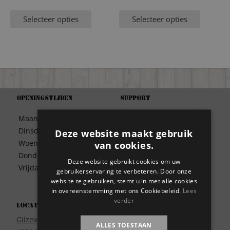
Selecteer opties
Selecteer opties
Openingstijden
Support
Algemene Voorwaarden
Maandag
09:30 – 17:00
Betaalwijze
Dinsdag
09:30 – 17:00
Deze website maakt gebruik
Bezorgen
Woensdag
09:30 – 17:00
van cookies.
Contact
Donderdag
09:30 – 17:00
Deze website gebruikt cookies om uw
Disclaimer
Vrijdag
09:30 – 17:00
gebruikerservaring te verbeteren. Door onze
Garantie
website te gebruiken, stemt u in met alle cookies
Meest gestelde vragen
in overeenstemming met ons Cookiebeleid.
Lees
Privacy
verder
Locatie
Wie zijn wij?
Gilzeweg 17
ALLES TOESTAAN