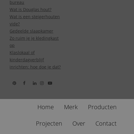
bureau
Wat is Douglas hout?
Wat is een steigerhouten
vide?
Gedeelde slaapkamer
Zo ruim je je kledingkast
op
Klaslokaal of
kinderdagverblijf
inrichten: hoe doe je dat?
Home
Merk
Producten
Projecten
Over
Contact