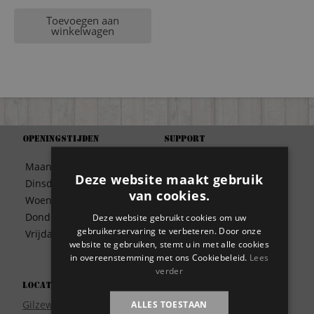
Toevoegen aan
winkelwagen
Openingstijden
Support
Algemene Voorwaarden
Maandag
09:30 – 17:00
Betaalwijze
Deze website maakt gebruik
Dinsdag
09:30 – 17:00
Bezorgen
van cookies.
Woensdag
09:30 – 17:00
Contact
Donderdag
09:30 – 17:00
Deze website gebruikt cookies om uw
Disclaimer
gebruikerservaring te verbeteren. Door onze
Vrijdag
09:30 – 17:00
Garantie
website te gebruiken, stemt u in met alle cookies
in overeenstemming met ons Cookiebeleid.
Lees
Meest gestelde vragen
verder
Privacy
Locatie
Wie zijn wij?
Gilzeweg 17
ALLES TOESTAAN