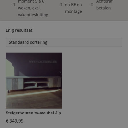
moment 5 á 6
Achteraf
en BE en
weken, excl.
betalen
montage
vakantiesluiting
Enig resultaat
Steigerhouten tv-meubel Jip
€
349,95