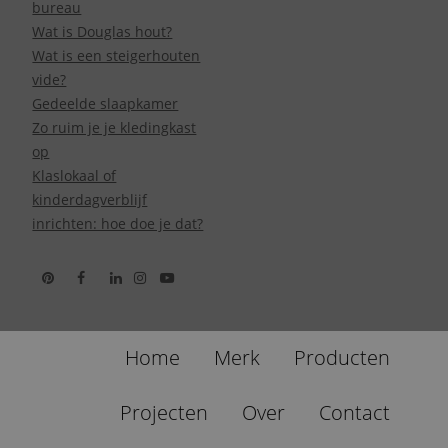
bureau
Wat is Douglas hout?
Wat is een steigerhouten
vide?
Gedeelde slaapkamer
Zo ruim je je kledingkast
op
Klaslokaal of
kinderdagverblijf
inrichten: hoe doe je dat?
Home
Merk
Producten
Projecten
Over
Contact