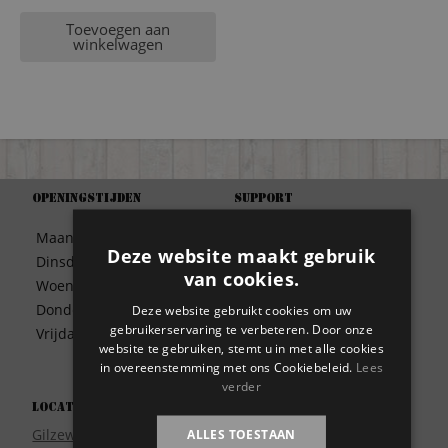
Toevoegen aan
winkelwagen
Openingstijden
Support
Algemene Voorwaarden
Maandag
09:30 – 17:00
Betaalwijze
Deze website maakt gebruik
Dinsdag
09:30 – 17:00
Bezorgen
van cookies.
Woensdag
09:30 – 17:00
Contact
Donderdag
09:30 – 17:00
Deze website gebruikt cookies om uw
Disclaimer
gebruikerservaring te verbeteren. Door onze
Vrijdag
09:30 – 17:00
Garantie
website te gebruiken, stemt u in met alle cookies
in overeenstemming met ons Cookiebeleid.
Lees
Meest gestelde vragen
verder
Privacy
Locatie
Wie zijn wij?
Gilzeweg 17
ALLES TOESTAAN