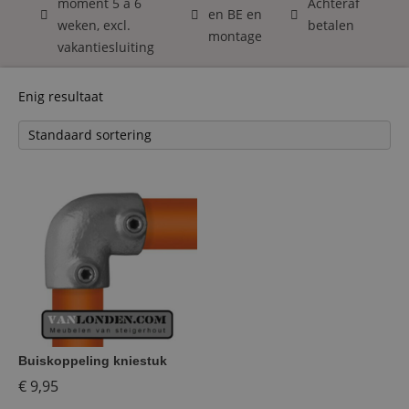
moment 5 á 6
Achteraf
en BE en
weken, excl.
betalen
montage
vakantiesluiting
Enig resultaat
Buiskoppeling kniestuk
€
9,95