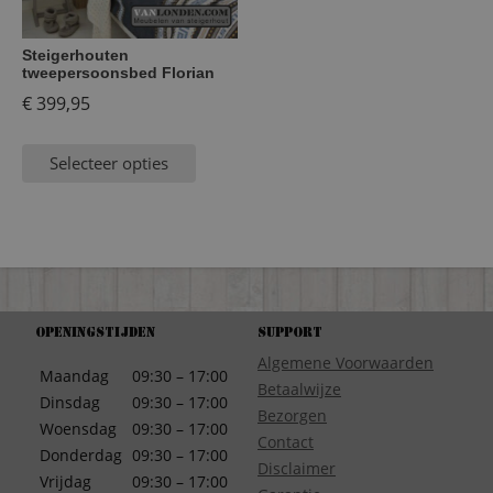
Steigerhouten
tweepersoonsbed Florian
€
399,95
Selecteer opties
Openingstijden
Support
Algemene Voorwaarden
Maandag
09:30 – 17:00
Betaalwijze
Dinsdag
09:30 – 17:00
Bezorgen
Woensdag
09:30 – 17:00
Contact
Donderdag
09:30 – 17:00
Disclaimer
Vrijdag
09:30 – 17:00