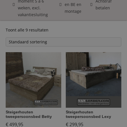
moment 5 á 6
Achteraf
en BE en
weken, excl.
betalen
montage
vakantiesluiting
Toont alle 9 resultaten
Steigerhouten
Steigerhouten
tweepersoonsbed Betty
tweepersoonsbed Lexy
€
499,95
€
299,95