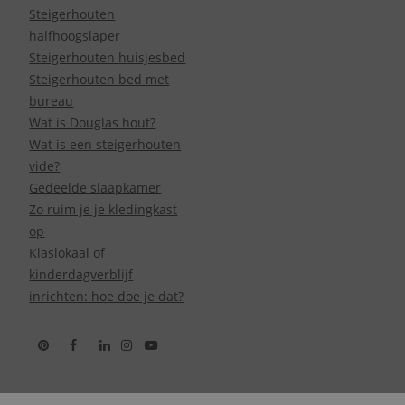
Steigerhouten
halfhoogslaper
Steigerhouten huisjesbed
Steigerhouten bed met
bureau
Wat is Douglas hout?
Wat is een steigerhouten
vide?
Gedeelde slaapkamer
Zo ruim je je kledingkast
op
Klaslokaal of
kinderdagverblijf
inrichten: hoe doe je dat?