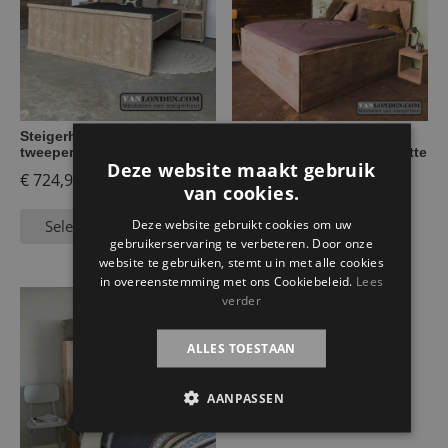
Steigerhouten
Steigerhouten
tweepersoonsbed Max
tweepersoonsbed Lieselotte
Deze website maakt gebruik
€
724,95
€
399,95
van cookies.
Deze website gebruikt cookies om uw
Selecteer opties
Selecteer opties
gebruikerservaring te verbeteren. Door onze
website te gebruiken, stemt u in met alle cookies
in overeenstemming met ons Cookiebeleid.
Lees
verder
ALLES TOESTAAN
AANPASSEN