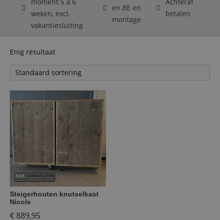
moment 5 á 6
Achteraf
en BE en
weken, excl.
betalen
montage
vakantiesluiting
Enig resultaat
Steigerhouten knutselkast
Nicole
€
889,95