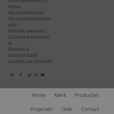
bureau
Wat is Douglas hout?
Wat is een steigerhouten
vide?
Gedeelde slaapkamer
Zo ruim je je kledingkast
op
Klaslokaal of
kinderdagverblijf
inrichten: hoe doe je dat?
Home
Merk
Producten
Projecten
Over
Contact