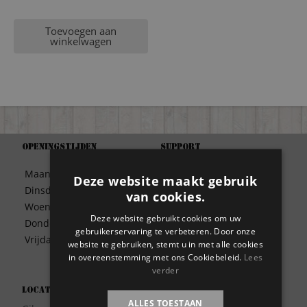
Toevoegen aan
winkelwagen
Openingstijden
Support
Algemene Voorwaarden
Maandag
09:30 – 17:00
Deze website maakt gebruik
Betaalwijze
Dinsdag
09:30 – 17:00
van cookies.
Bezorgen
Woensdag
09:30 – 17:00
Contact
Deze website gebruikt cookies om uw
Donderdag
09:30 – 17:00
Disclaimer
gebruikerservaring te verbeteren. Door onze
Vrijdag
09:30 – 17:00
website te gebruiken, stemt u in met alle cookies
Garantie
in overeenstemming met ons Cookiebeleid.
Lees
Meest gestelde vragen
verder
Privacy
Locatie
Wie zijn wij?
ALLES TOESTAAN