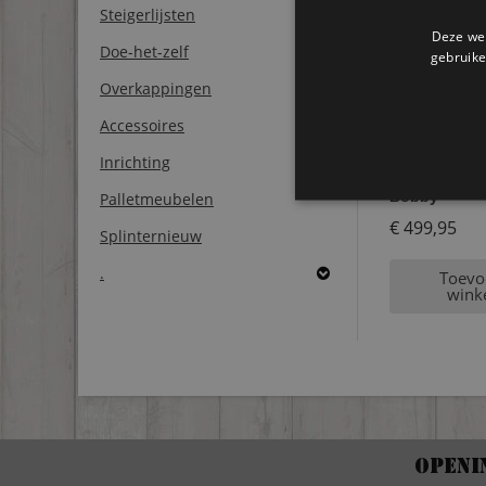
Steigerlijsten
Deze web
Doe-het-zelf
gebruike
Overkappingen
Accessoires
Inrichting
Steigerhout
Bobby
Palletmeubelen
€
499,95
Splinternieuw
.
Toevo
wink
Openi