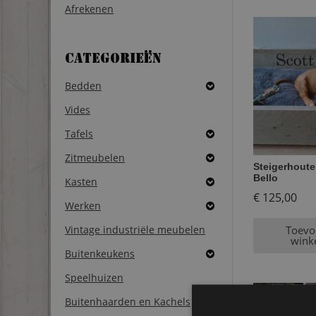
Afrekenen
Categorieën
Bedden
Vides
Tafels
Zitmeubelen
Steigerhout
Bello
Kasten
€
125,00
Werken
Vintage industriële meubelen
Toevo
wink
Buitenkeukens
Speelhuizen
Buitenhaarden en Kachels