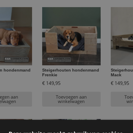
en hondenmand
Steigerhouten hondenmand
Steigerho
Frenkie
Mack
€
149,95
€
149,95
egen aan
Toevoegen aan
Toe
elwagen
winkelwagen
wi