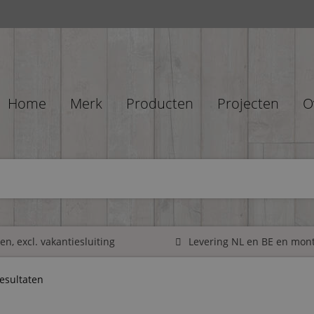
Home
Merk
Producten
Projecten
O
n, excl. vakantiesluiting
Levering NL en BE en mon
resultaten