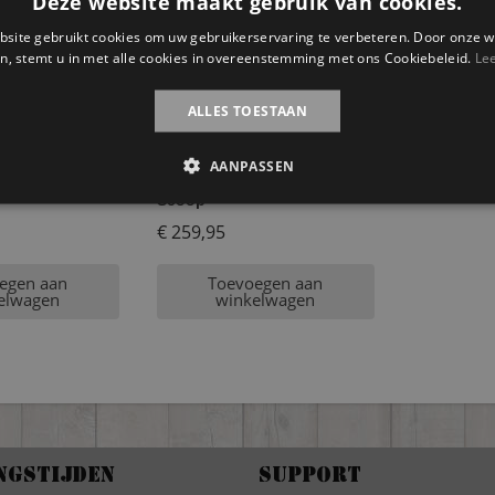
Deze website maakt gebruik van cookies.
site gebruikt cookies om uw gebruikerservaring te verbeteren. Door onze w
n, stemt u in met alle cookies in overeenstemming met ons Cookiebeleid.
Le
ALLES TOESTAAN
AANPASSEN
en hondenhok
Steigerhouten hondenmand
Scoop
€
259,95
egen aan
Toevoegen aan
elwagen
winkelwagen
ngstijden
Support