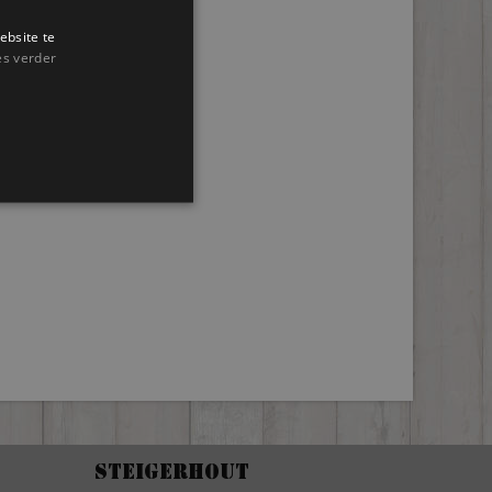
ebsite te
es verder
Steigerhout