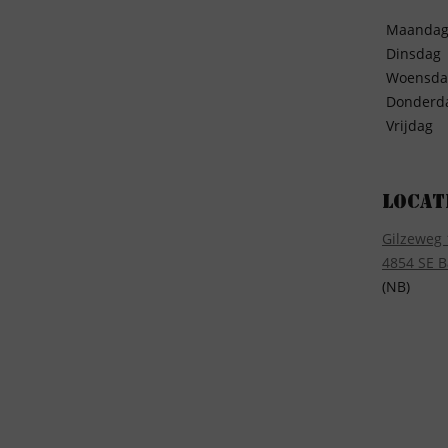
Maanda
Dinsdag
Woensda
Donderd
Vrijdag
Locat
Gilzeweg 
4854 SE B
(NB)