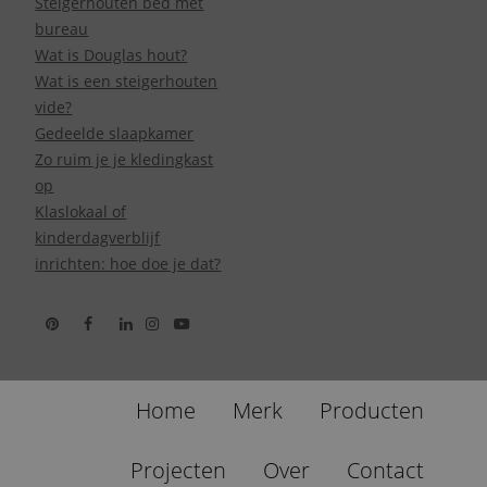
Steigerhouten bed met
bureau
Wat is Douglas hout?
Wat is een steigerhouten
vide?
Gedeelde slaapkamer
Zo ruim je je kledingkast
op
Klaslokaal of
kinderdagverblijf
inrichten: hoe doe je dat?
Home
Merk
Producten
Projecten
Over
Contact