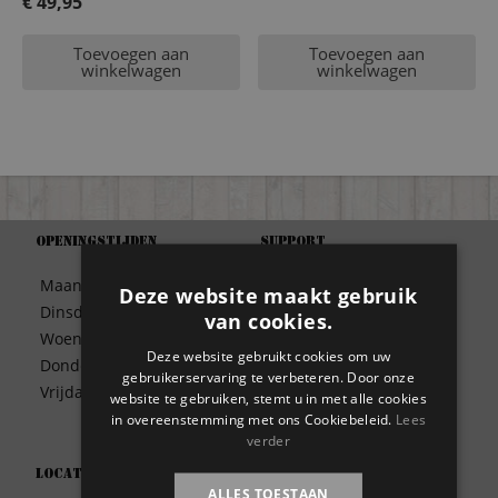
prijs
€
49,95
Huidige
was:
Toevoegen aan
Toevoegen aan
prijs
€ 79,95.
winkelwagen
winkelwagen
is:
€ 49,95.
Openingstijden
Support
Algemene Voorwaarden
Maandag
09:30 – 17:00
Deze website maakt gebruik
Betaalwijze
Dinsdag
09:30 – 17:00
van cookies.
Bezorgen
Woensdag
09:30 – 17:00
Contact
Deze website gebruikt cookies om uw
Donderdag
09:30 – 17:00
gebruikerservaring te verbeteren. Door onze
Disclaimer
Vrijdag
09:30 – 17:00
website te gebruiken, stemt u in met alle cookies
Garantie
in overeenstemming met ons Cookiebeleid.
Lees
Meest gestelde vragen
verder
Privacy
Locatie
Wie zijn wij?
ALLES TOESTAAN