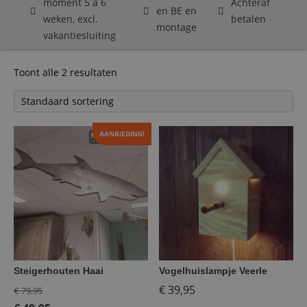
moment 5 á 6
Achteraf
en BE en
weken, excl.
betalen
montage
vakantiesluiting
Toont alle 2 resultaten
AANBIEDING!
Steigerhouten Haai
Vogelhuislampje Veerle
Oorspronkelijke
€
39,95
€
79,95