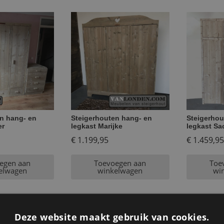
n hang- en
Steigerhouten hang- en
Steigerhou
er
legkast Marijke
legkast Sa
€
1.199,95
€
1.459,95
egen aan
Toevoegen aan
Toe
elwagen
winkelwagen
wi
Deze website maakt gebruik van cookies.