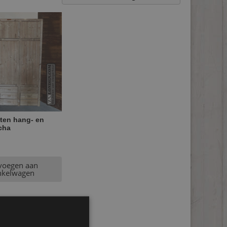
ten hang- en
cha
voegen aan
nkelwagen