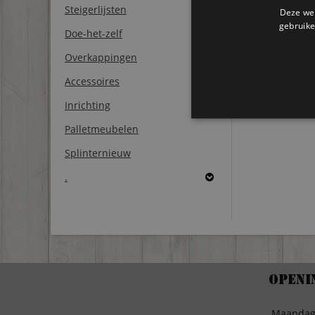
Steigerlijsten
Deze web
gebruike
Doe-het-zelf
Overkappingen
Accessoires
Inrichting
Palletmeubelen
Splinternieuw
.
Openi
Maanda