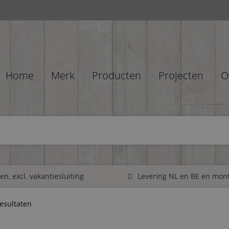
Home
Merk
Producten
Projecten
O
n, excl. vakantiesluiting
Levering NL en BE en mon
resultaten