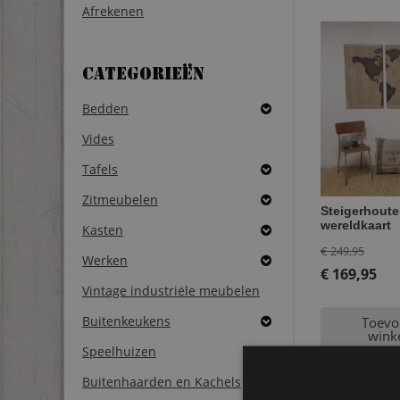
Afrekenen
Categorieën
Bedden
Vides
Tafels
Zitmeubelen
Steigerhoute
wereldkaart
Kasten
Oorsp
€
249,95
Werken
prijs
€
169,95
Vintage industriële meubelen
Huidige
was:
prijs
€ 249
Buitenkeukens
Toevo
wink
is:
Speelhuizen
€ 169,95.
Buitenhaarden en Kachels