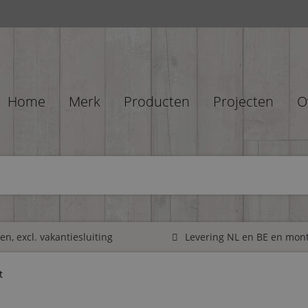
Home
Merk
Producten
Projecten
O
n, excl. vakantiesluiting
Levering NL en BE en mon
t