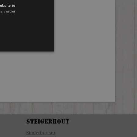
ebsite te
es verder
Steigerhout
Kinderbureau