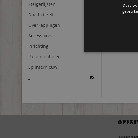
Steigerlijsten
Deze web
gebruike
Doe-het-zelf
Overkappingen
Accessoires
Inrichting
Palletmeubelen
Splinternieuw
.
Openi
Maanda