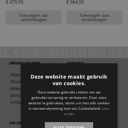
€
479,95
€
964,95
Toevoegen aan
Toevoegen aan
winkelwagen
winkelwagen
Openingstijden
Support
Algemene Voorwaarden
Maandag
09:30 – 17:00
Deze website maakt gebruik
Betaalwijze
Dinsdag
09:30 – 17:00
van cookies.
Bezorgen
Woensdag
09:30 – 17:00
Contact
Deze website gebruikt cookies om uw
Donderdag
09:30 – 17:00
gebruikerservaring te verbeteren. Door onze
Disclaimer
Vrijdag
09:30 – 17:00
website te gebruiken, stemt u in met alle cookies
Garantie
in overeenstemming met ons Cookiebeleid.
Lees
Meest gestelde vragen
verder
Privacy
Locatie
Wie zijn wij?
ALLES TOESTAAN