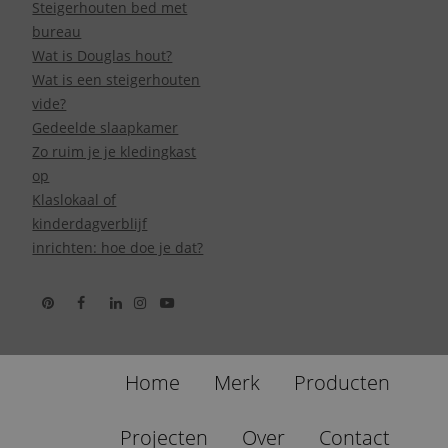
Steigerhouten bed met
bureau
Wat is Douglas hout?
Wat is een steigerhouten
vide?
Gedeelde slaapkamer
Zo ruim je je kledingkast
op
Klaslokaal of
kinderdagverblijf
inrichten: hoe doe je dat?
Home
Merk
Producten
Projecten
Over
Contact