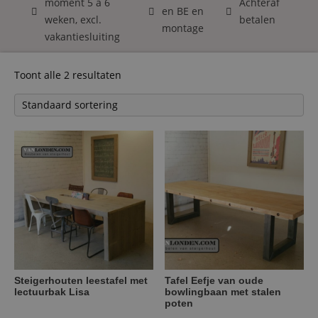
moment 5 á 6
Achteraf
en BE en
weken, excl.
betalen
montage
vakantiesluiting
Toont alle 2 resultaten
Steigerhouten leestafel met
Tafel Eefje van oude
lectuurbak Lisa
bowlingbaan met stalen
poten