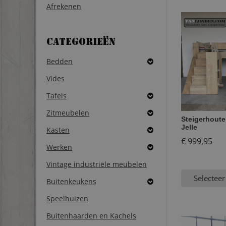
Afrekenen
Categorieën
Bedden
Vides
Tafels
Zitmeubelen
Steigerhout
Jelle
Kasten
€
999,95
Werken
Vintage industriële meubelen
Selecteer
Buitenkeukens
Speelhuizen
Buitenhaarden en Kachels