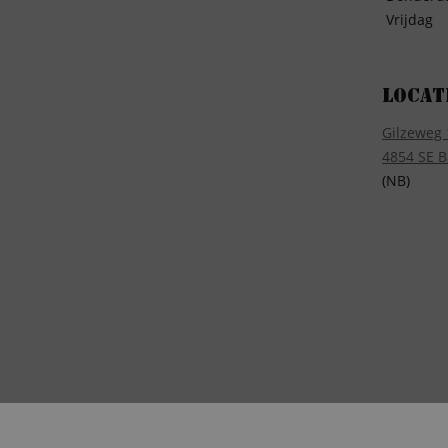
Vrijdag
Locat
Gilzeweg 
4854 SE B
(NB)