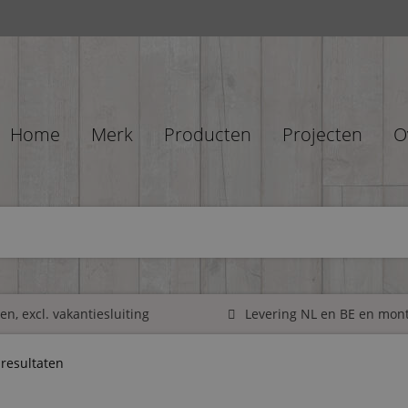
Home
Merk
Producten
Projecten
O
n, excl. vakantiesluiting
Levering NL en BE en mon
 resultaten