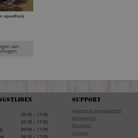
n speelhuis
egen aan
elwagen
ngstijden
Support
Algemene Voorwaarden
g
09:30 – 17:00
Betaalwijze
09:30 – 17:00
Bezorgen
g
09:30 – 17:00
Contact
ag
09:30 – 17:00