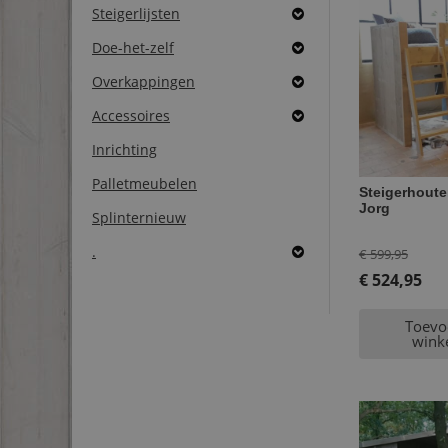
Steigerlijsten
Doe-het-zelf
Overkappingen
Accessoires
Inrichting
Palletmeubelen
Steigerhout
Jorg
Splinternieuw
Oorsp
.
€
599,95
prijs
€
524,95
Huidige
was:
Toevo
prijs
€ 599
wink
is:
€ 524,95.