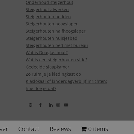
Onderhoud steigerhout
Steigerhout afwerken
Steigerhouten bedden
Steigerhouten hoogslaper
Steigerhouten halfhoogslaper
Steigerhouten huisjesbed
Steigerhouten bed met bureau
Wat is Douglas hout?
Wat is een steigerhouten vide?
Gedeelde slaapkamer
Zo ruim je je kledingkast op
Klaslokaal of kinderdagverblijf inrichten:
hoe doe je dat?
ver
Contact
Reviews
0 items