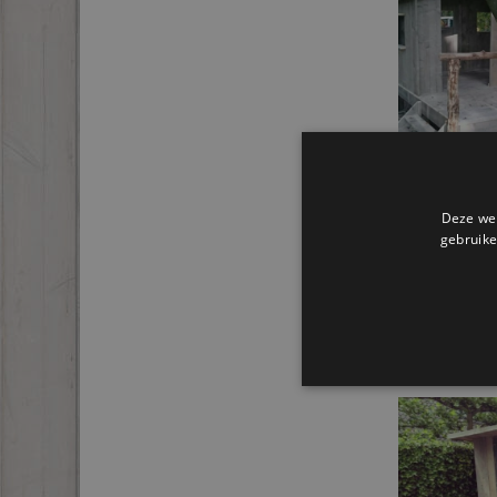
Steigerhoute
Dewi
Deze web
€
1.995,95
gebruike
Toevo
wink