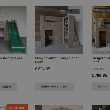
en hoogslaper
Steigerhouten hoogslaper
Steigerhou
Daan
Jelte
Oor
€
824,95
€
999,95
prij
€
799,95
Huidige
was
 opties
Selecteer opties
Selecte
prijs
€ 9
is:
€ 799,95.
AANBIEDING!