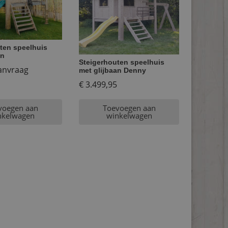
ten speelhuis
an
Steigerhouten speelhuis
aanvraag
met glijbaan Denny
€
3.499,95
voegen aan
Toevoegen aan
nkelwagen
winkelwagen