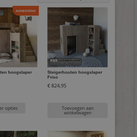
AANBIEDING!
ten hoogslaper
Steigerhouten hoogslaper
Friso
spronkelijke
€
824,95
s
:
er opties
Toevoegen aan
99,95.
winkelwagen