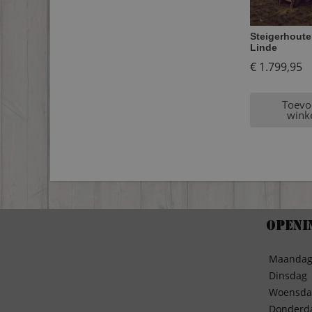
Steigerhoute
Linde
€
1.799,95
Toevo
wink
Openi
Maanda
Dinsdag
Woensda
Donderd