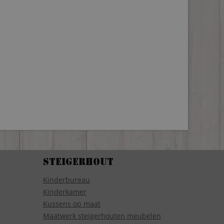
Steigerhout
Kinderbureau
Kinderkamer
Kussens op maat
Maatwerk steigerhouten meubelen