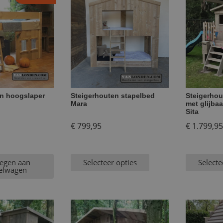
en hoogslaper
Steigerhouten stapelbed
Steigerhou
Mara
met glijba
Sita
ronkelijke
€
799,95
€
1.799,95
egen aan
Selecteer opties
Selecte
,95.
elwagen