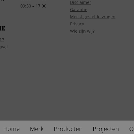
Disclaimer
09:30 – 17:00
Garantie
Meest gestelde vragen
Privacy
ie
Wie zijn wij?
17
avel
Home
Merk
Producten
Projecten
O