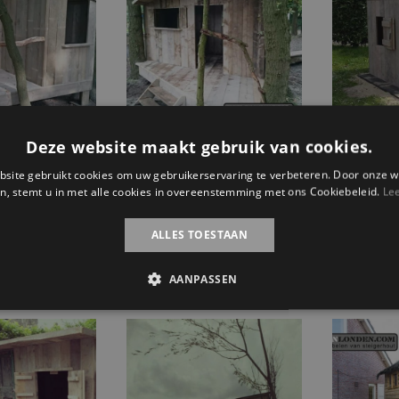
Deze website maakt gebruik van cookies.
n speelhuis
Steigerhouten speelhuis
Steigerhou
Giel
Jeroen
site gebruikt cookies om uw gebruikerservaring te verbeteren. Door onze w
Oo
€
1.995,95
€
1.799,95
n, stemt u in met alle cookies in overeenstemming met ons Cookiebeleid.
Le
pr
€
1.299,9
Huidige
wa
ALLES TOESTAAN
egen aan
Toevoegen aan
Toe
prijs
€ 
elwagen
winkelwagen
wi
AANPASSEN
is:
€ 1.299,95