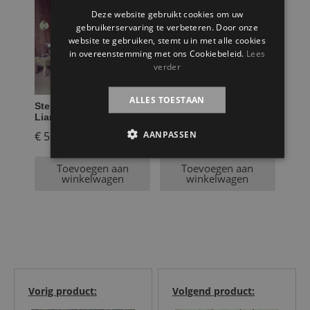
Deze website gebruikt cookies om uw
gebruikerservaring te verbeteren. Door onze
website te gebruiken, stemt u in met alle cookies
in overeenstemming met ons Cookiebeleid.
Lees
verder
ALLES TOESTAAN
Steigerhouten tentbed
Steigerhouten Wand
Liam
huisjes Flo
AANPASSEN
€
524,95
€
949,95
Toevoegen aan
Toevoegen aan
winkelwagen
winkelwagen
Vorig product:
Volgend product: