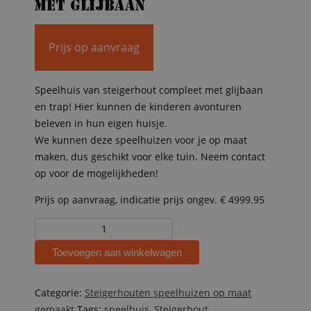
met glijbaan
Prijs op aanvraag
Speelhuis van steigerhout compleet met glijbaan
en trap! Hier kunnen de kinderen avonturen
beleven in hun eigen huisje.
We kunnen deze speelhuizen voor je op maat
maken, dus geschikt voor elke tuin. Neem contact
op voor de mogelijkheden!
Prijs op aanvraag, indicatie prijs ongev. € 4999.95
Steigerhouten
speelhuis
Toevoegen aan winkelwagen
met
glijbaan
aantal
Categorie:
Steigerhouten speelhuizen op maat
gemaakt
Tags:
speelhuis
,
Steigerhout