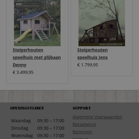
Steigerhouten
Steigerhouten
speelhuis met glijbaan
speelhuis Jens
Denny
€
1.799,95
€
3.499,95
Openingstijden
Support
Algemene Voorwaarden
Maandag
09:30 – 17:00
Betaalwijze
Dinsdag
09:30 – 17:00
Bezorgen
Woensdag
09:30 – 17:00