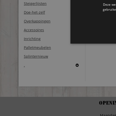
Steigerlijsten
Deze web
gebruike
Doe-het-zelf
Overkappingen
Accessoires
Inrichting
Palletmeubelen
Splinternieuw
.
Openi
Maanda