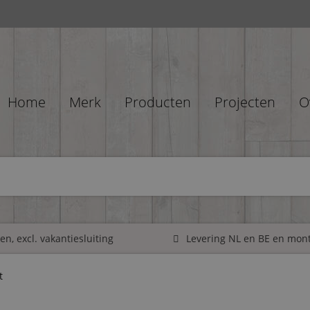
Home
Merk
Producten
Projecten
O
n, excl. vakantiesluiting
Levering NL en BE en mon
t