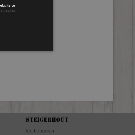
ebsite te
es verder
Steigerhout
Kinderbureau