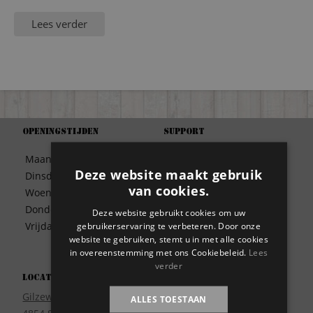
Lees verder
Openingstijden
Support
Algemene Voorwaarden
Maandag
09:30 – 17:00
Betaalwijze
Deze website maakt gebruik
Dinsdag
09:30 – 17:00
Bezorgen
van cookies.
Woensdag
09:30 – 17:00
Contact
Donderdag
09:30 – 17:00
Deze website gebruikt cookies om uw
Disclaimer
Vrijdag
09:30 – 17:00
gebruikerservaring te verbeteren. Door onze
Garantie
website te gebruiken, stemt u in met alle cookies
Meest gestelde vragen
in overeenstemming met ons Cookiebeleid.
Lees
verder
Privacy
Locatie
Wie zijn wij?
Gilzeweg 17
ALLES TOESTAAN