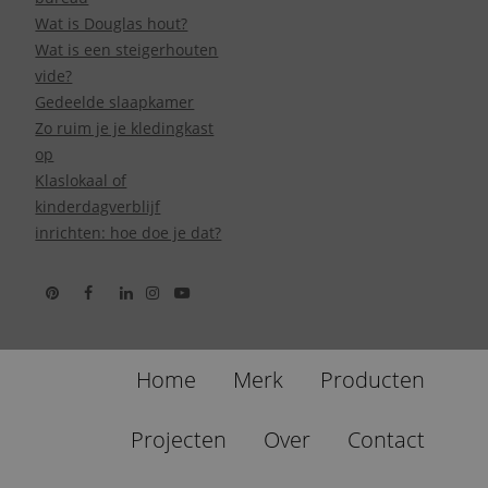
Wat is Douglas hout?
Wat is een steigerhouten
vide?
Gedeelde slaapkamer
Zo ruim je je kledingkast
op
Klaslokaal of
kinderdagverblijf
inrichten: hoe doe je dat?
Home
Merk
Producten
Projecten
Over
Contact