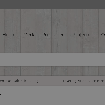
Home
Merk
Producten
Projecten
O
n, excl. vakantiesluiting
Levering NL en BE en mon
t