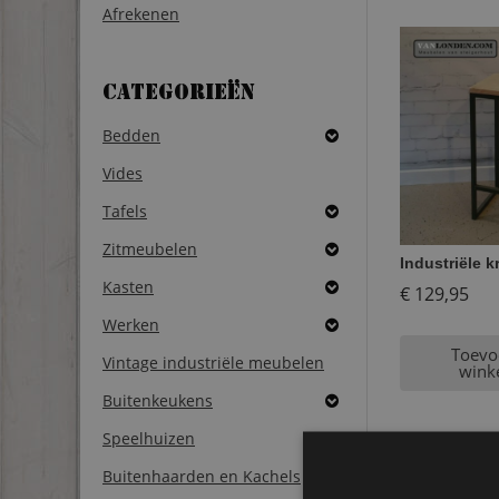
Afrekenen
Categorieën
Bedden
Vides
Tafels
Zitmeubelen
Industriële k
Kasten
€
129,95
Werken
Toevo
Vintage industriële meubelen
wink
Buitenkeukens
Speelhuizen
Buitenhaarden en Kachels