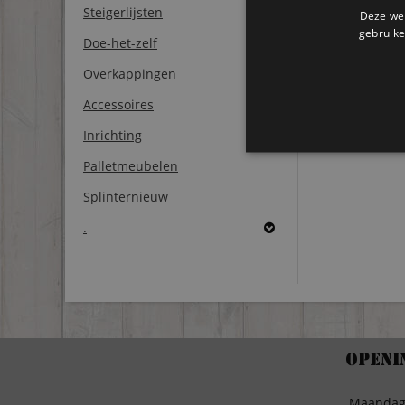
Steigerlijsten
Deze web
gebruike
Doe-het-zelf
Overkappingen
Accessoires
Inrichting
Palletmeubelen
Splinternieuw
.
Openi
Maanda