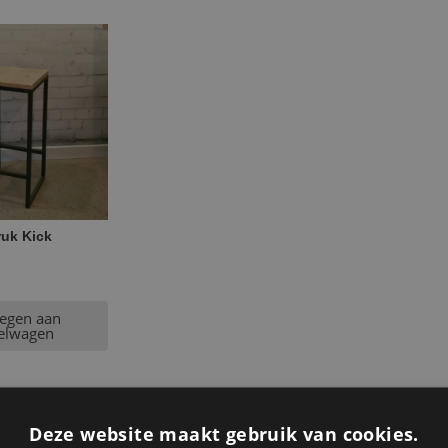
ruk Kick
egen aan
elwagen
Deze website maakt gebruik van cookies.