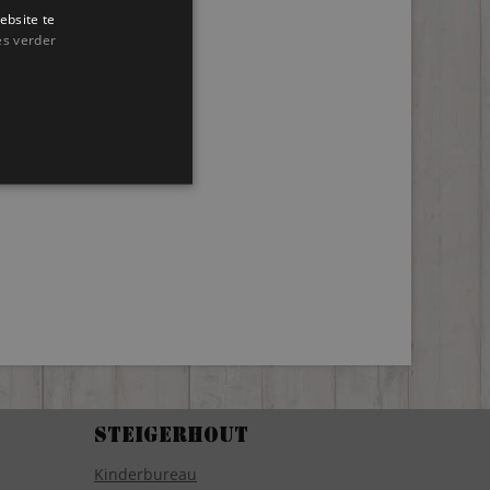
ebsite te
es verder
Steigerhout
Kinderbureau