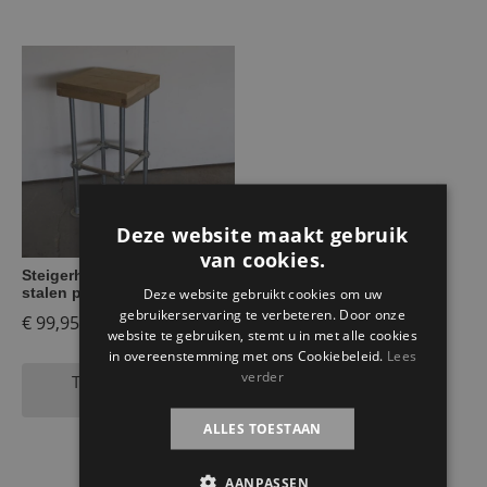
Deze website maakt gebruik
van cookies.
Steigerhouten krukje met
stalen poten Angie
Deze website gebruikt cookies om uw
gebruikerservaring te verbeteren. Door onze
€
99,95
website te gebruiken, stemt u in met alle cookies
in overeenstemming met ons Cookiebeleid.
Lees
verder
Toevoegen aan
winkelwagen
ALLES TOESTAAN
AANPASSEN