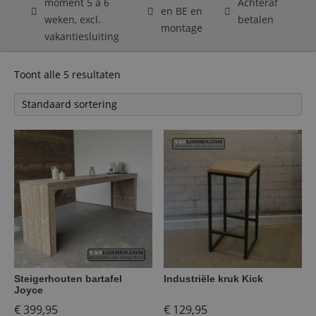
moment 5 á 6
Achteraf
en BE en
weken, excl.
betalen
montage
vakantiesluiting
Toont alle 5 resultaten
Steigerhouten bartafel
Industriële kruk Kick
Joyce
€
399,95
€
129,95