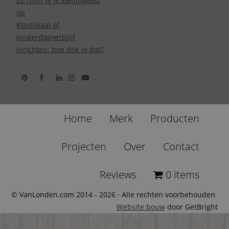
Zo ruim je je kledingkast
op
Klaslokaal of
kinderdagverblijf
inrichten: hoe doe je dat?
Home
Merk
Producten
Projecten
Over
Contact
Reviews
0 items
© VanLonden.com 2014 - 2026 · Alle rechten voorbehouden
Website bouw
door GetBright