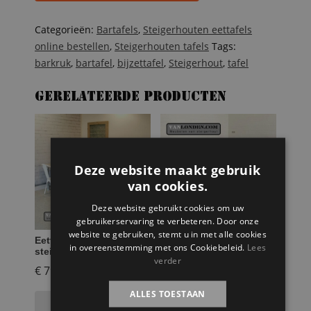
aantal
Categorieën:
Bartafels
,
Steigerhouten eettafels
online bestellen
,
Steigerhouten tafels
Tags:
barkruk
,
bartafel
,
bijzettafel
,
Steigerhout
,
tafel
Gerelateerde producten
Deze website maakt gebruik
van cookies.
Deze website gebruikt cookies om uw
gebruikerservaring te verbeteren. Door onze
website te gebruiken, stemt u in met alle cookies
Eettafel op
Steigerhouten tafel
in overeenstemming met ons Cookiebeleid.
Lees
steigerbuizen Erik
Tonny
verder
€
799,95
€
399,95
ALLES TOESTAAN
Toevoegen aan
Toevoegen aan